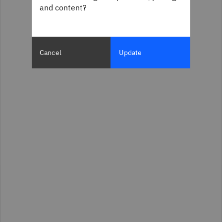
and content?
Cancel
Update