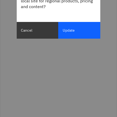
local site for regional products, pricing
and content?
Cancel
Update