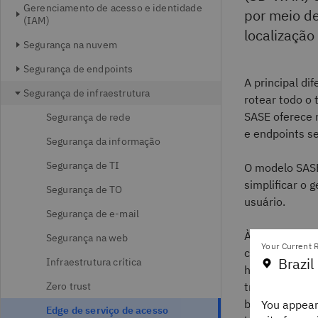
Gerenciamento de acesso e identidade
por meio de
(IAM)
localização
Segurança na nuvem
Segurança de endpoints
A principal di
Segurança de infraestrutura
rotear todo o 
SASE oferece 
Segurança de rede
e endpoints s
Segurança da informação
Segurança de TI
O modelo SASE
simplificar o
Segurança de TO
usuário.
Segurança de e-mail
À medida que
Segurança na web
Your Current R
cada vez mais
Brazil
Infraestrutura crítica
híbridos), cad
Zero trust
tradicional. 
baixa
latência
You appear
Edge de serviço de acesso