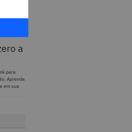
a Gartner
m que ele
zero a
ink para
ção. Aprenda
te em sua