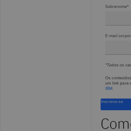
Sobrenome*
E-mail corpor
*Todos os ca
Os conteúdos 
um link para
IBM
.
Inscreva-se
Como