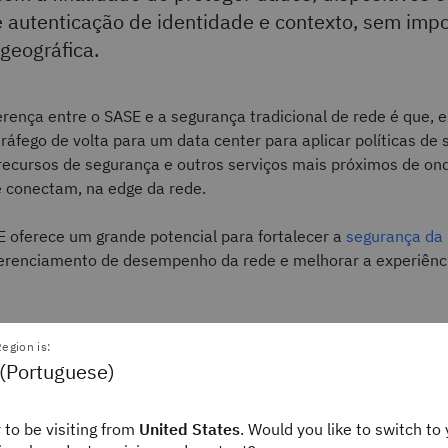
 autenticação de identidade e contexto, sem impo
 geográfica.
ferença entre o SASE e a segurança tradicional de rede é que, 
tráfego de volta para um data center para aplicar políticas de 
recursos de segurança e outros serviços mais próximos de on
e conectam, na edge da rede.
 oferece um grande potencial para fortalecer a
segurança da
 gerenciamento de desempenho da rede e melhorar a experiênci
 mais organizações buscam a
transformação digital
(à medida
egion is:
 ambientes de nuvem, edge computing e modelos de trabalho
 (Portuguese)
a vez mais usuários e recursos de TI residirão fora do perímet
O SASE permite que as organizações forneçam conexões diretas
entre usuários e esses recursos, independentemente de ond
 to be visiting from
United States
. Would you like to switch to 