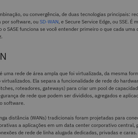
binação, ou convergência, de duas tecnologias principais: re
a por software, ou
SD-WAN
, e Secure Service Edge, ou SSE. É m
 o SASE funciona se você entender primeiro o que cada uma 
z.
AN
uma rede de área ampla que foi virtualizada, da mesma for
 virtualizados. Ela separa a funcionalidade de rede do hardwa
itches, roteadores, gateways) para criar um pool de capacidad
egurança de rede que podem ser divididos, agregados e aplica
o software.
nga distância (WANs) tradicionais foram projetadas para cone
porativas a aplicações em um data center corporativo central,
onexões de rede de linha alugada dedicadas, privadas e caras.