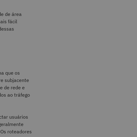
de de área
ais fácil
dessas
ma que os
re subjacente
e de rede e
dos ao tráfego
ctar usuários
 geralmente
 Os roteadores