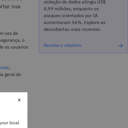
violação de dados atingiu US$
rtar sua
4,99 milhões, enquanto os
ataques orientados por IA
aumentaram 56%. Explore as
descobertas mais recentes.
em vez de
segurança, o
Receba o relatório
de os usuários
 rede
,
a geral do
 que adotam
×
 remoto ou
ro de rede
, seguras e de
e estejam
your local