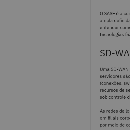
O SASE é a com
ampla definid
entender como
tecnologias fa
SD-W
Uma SD-WAN é 
servidores são
(conexões, sw
recursos de s
sob controle d
As redes de lo
em filiais cor
por meio de c