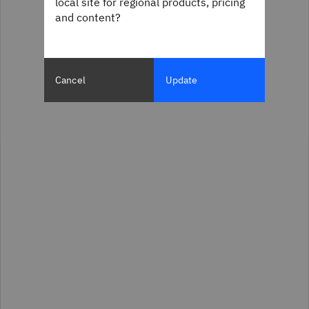
local site for regional products, pricing
and content?
Cancel
Update