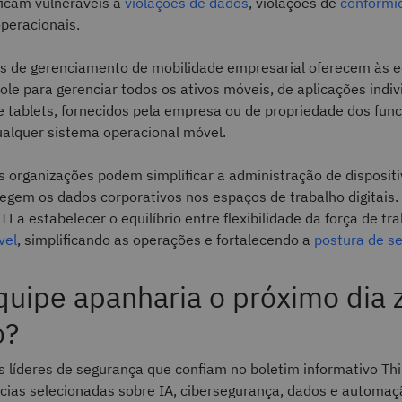
ficam vulneráveis a
violações de dados
, violações de
conformi
peracionais.
s de gerenciamento de mobilidade empresarial oferecem às e
le para gerenciar todos os ativos móveis, de aplicações indiv
 tablets, fornecidos pela empresa ou de propriedade dos func
alquer sistema operacional móvel.
 organizações podem simplificar a administração de disposit
egem os dados corporativos nos espaços de trabalho digitais
TI a estabelecer o equilíbrio entre flexibilidade da força de tr
vel
, simplificando as operações e fortalecendo a
postura de s
quipe apanharia o próximo dia 
o?
s líderes de segurança que confiam no boletim informativo Th
ícias selecionadas sobre IA, cibersegurança, dados e automa