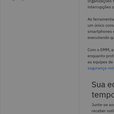
organizações 
interrupções o
As ferramenta
um único conso
smartphones e
executando qu
Com o EMM, as
enquanto prot
as equipes de 
segurança mó
Sua e
temp
Junte-se ao
receber not