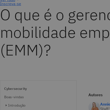
Inscreva-se
O que é o geren
mobilidade empr
(EMM)?
Cybersecurity
Autores
Boas-vindas
Anni
Introdução
Staff