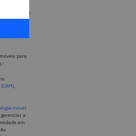
e dispositivos
e dos
adução livre,
priedade dos
 móveis para
D.
1
omo
 (CRM)
,
logia móvel
 gerenciar a
formidade em
 As