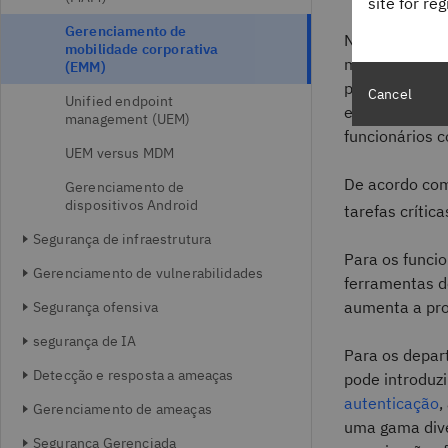
site for re
Gerenciamento de
Nas organizaç
mobilidade corporativa
móveis para a
(EMM)
programas
bri
Cancel
Unified endpoint
eles podem in
management (UEM)
funcionários 
UEM versus MDM
De acordo com
Gerenciamento de
dispositivos Android
tarefas críti
Segurança de infraestrutura
Para os funci
Gerenciamento de vulnerabilidades
ferramentas d
aumenta a pro
Segurança ofensiva
segurança de IA
Para os depar
Detecção e resposta a ameaças
pode introduzi
autenticação
,
Gerenciamento de ameaças
uma gama dive
Segurança Gerenciada