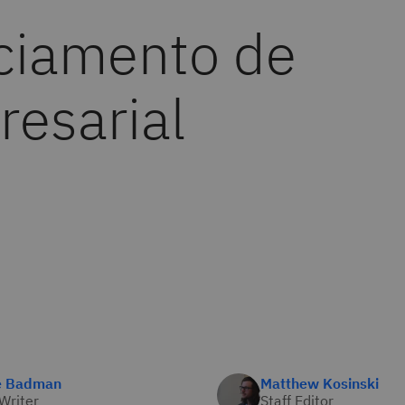
ciamento de
esarial
e Badman
Matthew Kosinski
 Writer
Staff Editor