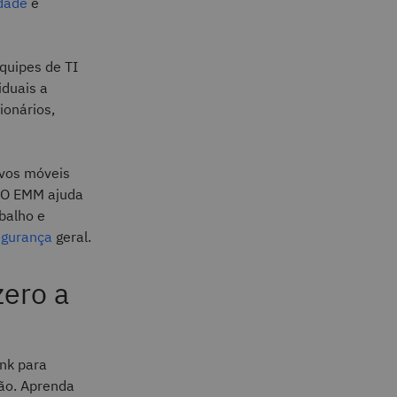
dade
e
quipes de TI
iduais a
ionários,
ivos móveis
. O EMM ajuda
abalho e
egurança
geral.
zero a
ink para
ção. Aprenda