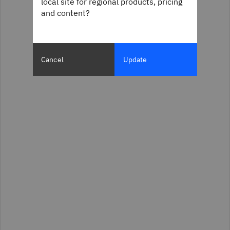
local site for regional products, pricing
and content?
Cancel
Update