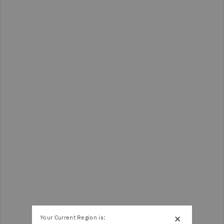
×
Your Current Region is: