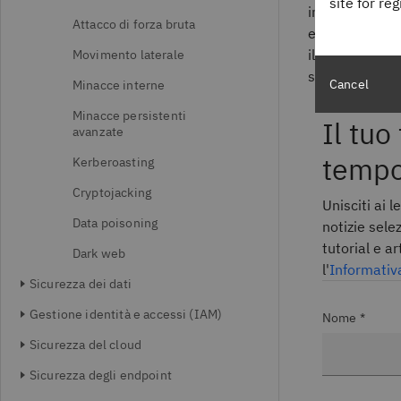
site for re
informatici pi
Attacco di forza bruta
enorme di uten
il fornitore o
Movimento laterale
soluzione.
Cancel
Minacce interne
Minacce persistenti
Il tuo
avanzate
tempo
Kerberoasting
Cryptojacking
Unisciti ai 
Data poisoning
notizie sel
tutorial e a
Dark web
l'
Informativ
Sicurezza dei dati
Gestione identità e accessi (IAM)
Nome *
Sicurezza del cloud
Sicurezza degli endpoint