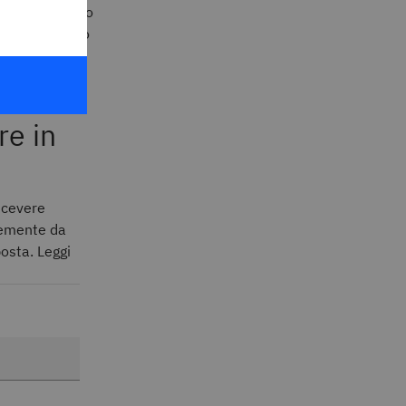
ciano un numero
 fino a quando
roducono una
re in
ricevere
cemente da
posta. Leggi