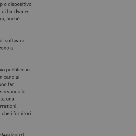
p o dispositivo
re di hardware
ni, finché
 di software
scono a
io pubblico in
unicano ai
ono far
sservando le
eta una
rrezioni,
che i fornitori
ofessionisti