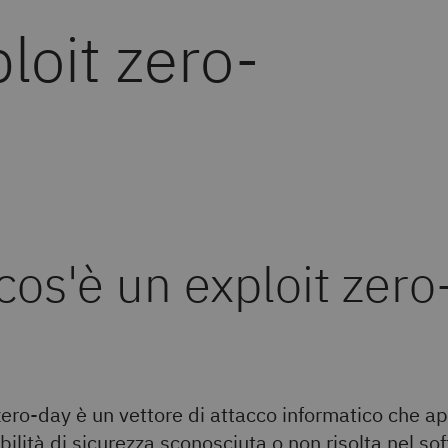
loit zero-
cos'è un exploit zero
zero-day è un vettore di attacco informatico che ap
ilità di sicurezza sconosciuta o non risolta nel so