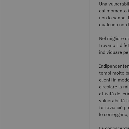
Una vulnerabil
dal momento in
non lo sanno. 
qualcuno non 
Nel migliore de
trovano il dife
individuare per
Indipendenteme
tempi molto br
clienti in mod
circolare la m
attività dei c
vulnerabilità 
tuttavia ciò po
lo correggano,
La conoscenza 