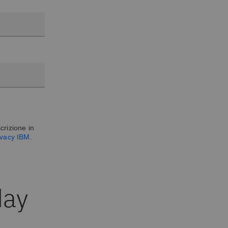
crizione in
rivacy IBM
.
day