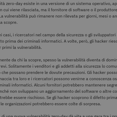
ità zero-day esiste in una versione di un sistema operativo, ap
 cui viene rilasciata, ma il fornitore di software o il produtto
La vulnerabilità può rimanere non rilevata per giorni, mesi o an
la scopre.
i casi, i ricercatori nel campo della sicurezza o gli sviluppatori
tto prima dei criminali informatici. A volte, però, gli hacker rie
 primi la vulnerabilità.
nte da chi la scopre, spesso la vulnerabilità diventa di domin
evi. Solitamente i venditori e gli addetti alla sicurezza lo com
o che possano prendere le dovute precauzioni. Gli hacker poss
inaccia tra loro e i ricercatori possono venirne a conoscenza o
riminali informatici. Alcuni fornitori potrebbero mantenere segr
finché non sviluppano un aggiornamento del software o altre co
trebbe essere rischioso. Se gli hacker scoprono il difetto prima 
 le organizzazioni potrebbero essere colte di sorpresa.
di una nuova vulnerabilità zero-day dà vita a una gara tra i pr