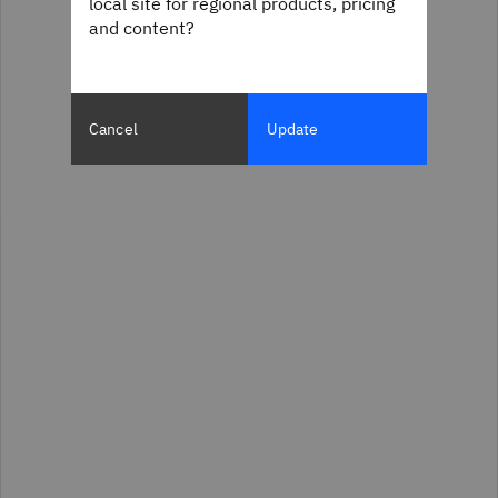
local site for regional products, pricing
and content?
Cancel
Update