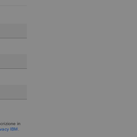
crizione in
rivacy IBM
.