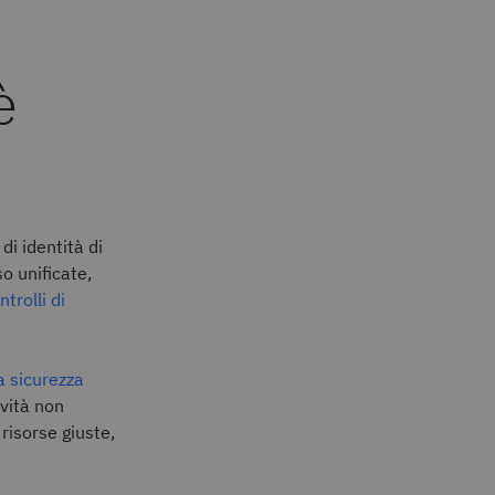
è
di identità di
o unificate,
ntrolli di
a sicurezza
ività non
risorse giuste,