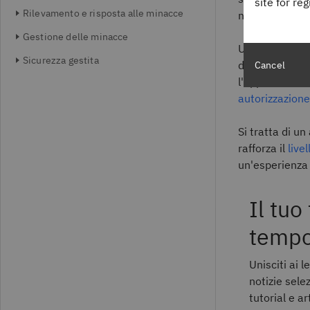
site for re
Rilevamento e risposta alle minacce
non autorizza
Gestione delle minacce
Un identity fab
Sicurezza gestita
di un'organizz
Cancel
l'applicazione
autorizzazione
Si tratta di un
rafforza il
live
un'esperienza 
Il tuo
tempo
Unisciti ai 
notizie sel
tutorial e a