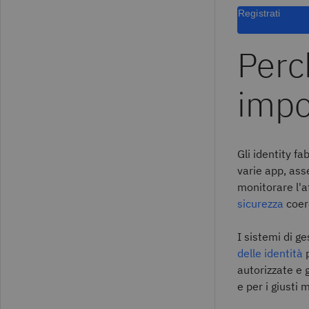
Registrati
Perc
impo
Gli identity fa
varie app, ass
monitorare l'at
sicurezza
coere
I sistemi di ge
delle identità
p
autorizzate e 
e per i giusti m