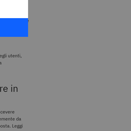
istema digitale
vità e
e
egli utenti,
a
re in
ricevere
cemente da
posta. Leggi