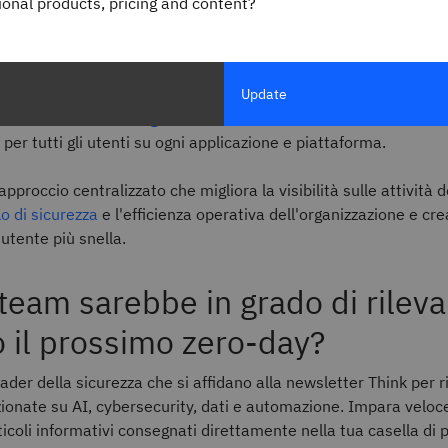
gional products, pricing and content?
ti.
ric aiuta a unificare i sistemi di identità disconnessi nell'ecos
azione. Questa unificazione semplifica il monitoraggio delle atti
Update
 di misure coerenti di
governance delle identità
,
autenticazione
per tutti gli utenti su ogni applicazione e piattaforma.
 approccio centralizzato che migliora la visibilità sulle attività d
llo di sicurezza
e l'efficienza operativa dell'organizzazione e cre
utente più snella.
 team sarebbe in grado di rileva
 il prossimo zero-day?
leader della sicurezza che si affidano alla newsletter Think per 
ezionate su AI, cybersecurity, dati e automazione. Impara velo
rticoli informativi consegnati direttamente nella tua casella di 