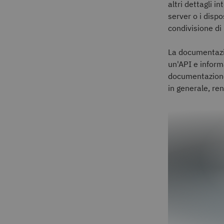
altri dettagli i
server o i disp
condivisione di 
La documentazio
un'API e informa
documentazione 
in generale, ren