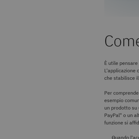
Come
È utile pensare 
L'applicazione ch
che stabilisce i
Per comprendere
esempio comune:
un prodotto su 
PayPal" o un al
funzione si affi
Quando l'acq