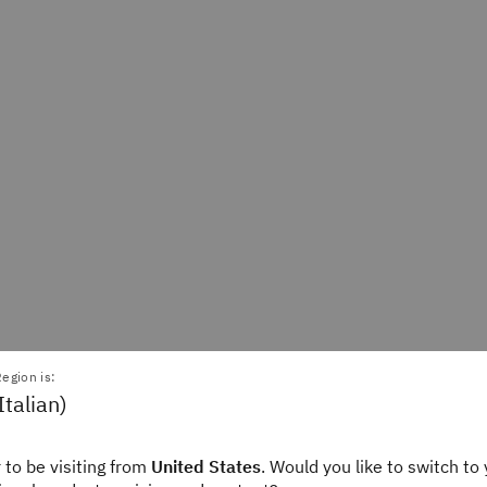
egion is:
Italian)
el Goodwin
Editor, Automation & ITOps
ink
 to be visiting from
United States
. Would you like to switch to 