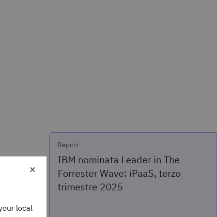
Report
IBM nominata Leader in The
×
Forrester Wave: iPaaS, terzo
trimestre 2025
your local