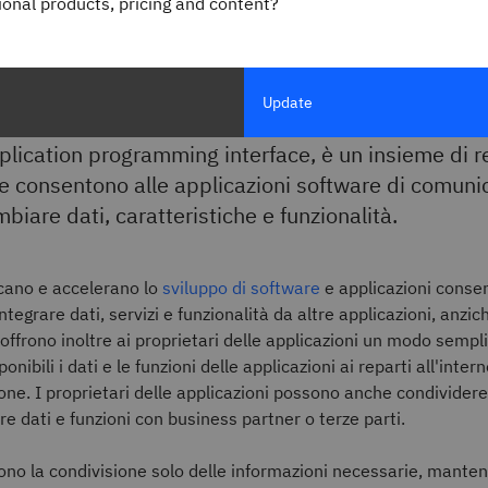
gional products, pricing and content?
è un'API?
Update
plication programming interface, è un insieme di r
he consentono alle applicazioni software di comuni
biare dati, caratteristiche e funzionalità.
cano e accelerano lo
sviluppo di software
e applicazioni conse
integrare dati, servizi e funzionalità da altre applicazioni, anzic
 offrono inoltre ai proprietari delle applicazioni un modo sempl
onibili i dati e le funzioni delle applicazioni ai reparti all'inter
ione. I proprietari delle applicazioni possono anche condividere
e dati e funzioni con business partner o terze parti.
no la condivisione solo delle informazioni necessarie, mante