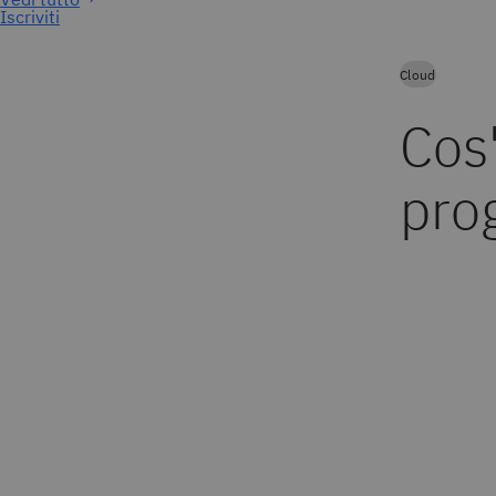
Iscriviti
Cloud
Cos'
pro