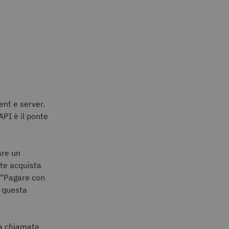
ent e server.
'API è il ponte
are un
te acquista
i "Pagare con
e questa
na chiamata