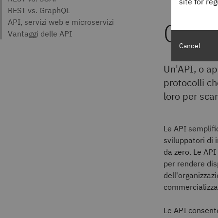
site for re
Cos'
Cancel
Un'API, o ap
protocolli c
loro per scam
Le API semplifi
sviluppatori di 
da zero. Le API
per rendere disp
dell'organizzaz
commercializzar
Le API consento