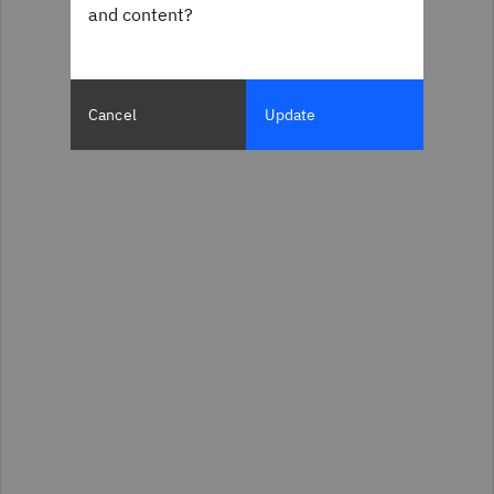
and content?
Cancel
Update