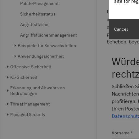
site for re
Patch-Management
Das Center for
Sicherheitsstatus
als eine seine
Angriffsfläche
auf. Durch da
Cancel
proaktiveren S
Angriffsflächenmanagement
beheben, bevo
Beispiele für Schwachstellen
Anwendungssicherheit
Würde
Offensive Sicherheit
recht
KI-Sicherheit
Schließen Si
Erkennung und Abwehr von
Bedrohungen
Nachrichten
profitieren.
Threat Management
Ihren Poste
Managed Security
Datenschutz
Vorname *