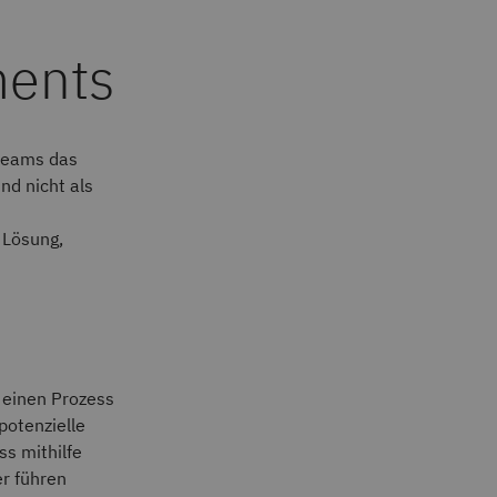
ents
steams das
nd nicht als
 Lösung,
 einen Prozess
potenzielle
s mithilfe
r führen