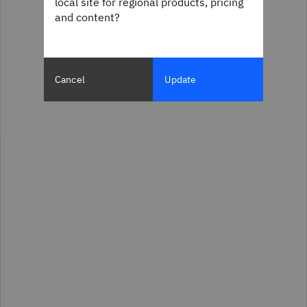
local site for regional products, pricing
and content?
Cancel
Update