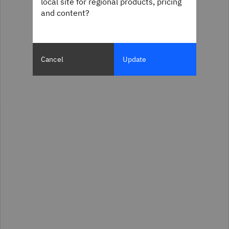
local site for regional products, pricing
and content?
Cancel
Update