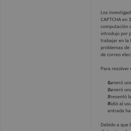
Los investiga
CAPTCHA en 19
computación d
introdujo por
trabajar en la
problemas de 
de correo elec
Para resolver
Generó una
Generó una
Presentó l
Pidió al us
entrada hac
Debido a que l