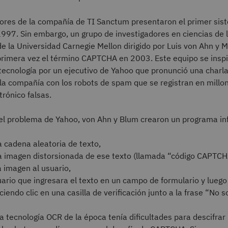
dores de la compañía de TI Sanctum presentaron el primer sist
97. Sin embargo, un grupo de investigadores en ciencias de 
e la Universidad Carnegie Mellon dirigido por Luis von Ahn y 
 primera vez el término CAPTCHA en 2003. Este equipo se inspi
 tecnología por un ejecutivo de Yahoo que pronunció una charla
la compañía con los robots de spam que se registran en millo
trónico falsas.
 el problema de Yahoo, von Ahn y Blum crearon un programa in
 cadena aleatoria de texto,
 imagen distorsionada de ese texto (llamada “código CAPTCH
a imagen al usuario,
uario que ingresara el texto en un campo de formulario y luego
iendo clic en una casilla de verificación junto a la frase “No s
a tecnología OCR de la época tenía dificultades para descifrar