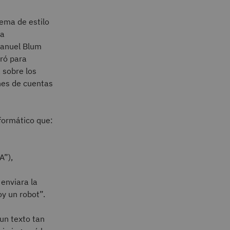
ema de estilo
la
Manuel Blum
ró para
 sobre los
nes de cuentas
formático que:
A”),
 enviara la
oy un robot”.
 un texto tan