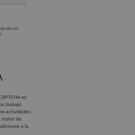
ripción en
s
A
a CAPTCHA en
po trabajó
ra actividades
l motor de
liciosas a la