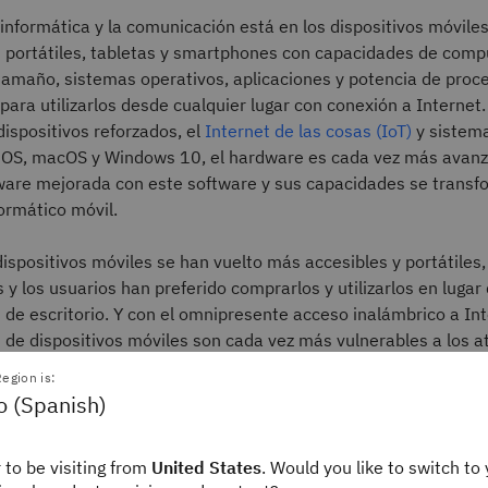
a informática y la comunicación está en los dispositivos móvile
portátiles, tabletas y smartphones con capacidades de comp
 tamaño, sistemas operativos, aplicaciones y potencia de proc
para utilizarlos desde cualquier lugar con conexión a Internet.
ispositivos reforzados, el
Internet de las cosas (IoT)
y sistema
S, macOS y Windows 10, el hardware es cada vez más avanz
ware mejorada con este software y sus capacidades se transf
formático móvil.
ispositivos móviles se han vuelto más accesibles y portátiles,
 y los usuarios han preferido comprarlos y utilizarlos en lugar 
de escritorio. Y con el omnipresente acceso inalámbrico a Int
 de dispositivos móviles son cada vez más vulnerables a los a
de datos.
egion is:
o (Spanish)
ón y la autorización a través de dispositivos móviles ofrecen 
el riesgo al eliminar las limitaciones de un perímetro empres
 to be visiting from
United States
. Would you like to switch to 
as pantallas multitáctiles, los giroscopios, los acelerómetros, e