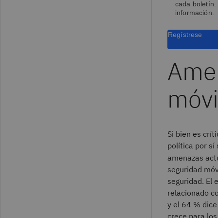
cada boletín.
información.
Regístrese
Amen
móvi
Si bien es crí
política por s
amenazas actu
seguridad móv
seguridad. El 
relacionado co
y el 64 % dice
crece para los