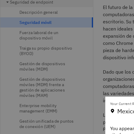
Seguridad de endpoint
El futuro de l
Descripción general
computadoras 
escritorio. Su
Seguridad móvil
hacen ideales 
Fuerza laboral de un
expansión de d
dispositivo móvil
como Chrome O
Traiga su propio dispositivo
pieza de hard
(BYOD)
dispositivo in
Gestión de dispositivos
móviles (MDM)
Dado que los d
organizaciones
Gestión de dispositivos
móviles (MDM) frente a
computadoras 
gestión de aplicaciones
las variedades
móviles (MAM)
infiltraciones 
Your Current R
Enterprise mobility
Mexic
management (EMM)
La autenticaci
Gestión unificada de puntos
pero aumentan 
de conexión (UEM)
You appear
Por ejemplo, l