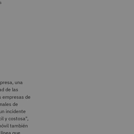
s
mpresa, una
ad de las
es empresas de
onales de
un incidente
il y costosa",
móvil también
 línea que