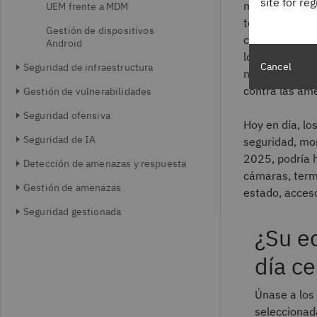
site for re
micrófonos, l
UEM frente a MDM
teléfono intel
Gestión de dispositivos
capacidades ca
Android
localmente al 
Cancel
Seguridad de infraestructura
nuevas capaci
contra las am
Gestión de vulnerabilidades
Seguridad ofensiva
Hoy en día, l
Seguridad de IA
seguridad, mo
2025, podría h
Detección de amenazas y respuesta
cámaras, termo
Gestión de amenazas
estado, acceso
Seguridad gestionada
¿Su e
día ce
Únase a los 
seleccionad