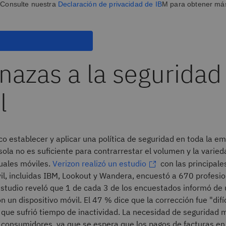
 Consulte nuestra
Declaración de privacidad de IB
M para obtener má
azas a la seguridad
l
tico establecer y aplicar una política de seguridad en toda la e
í sola no es suficiente para contrarrestar el volumen y la varied
ales móviles.
Verizon realizó un estudio
con las principal
il, incluidas IBM, Lookout y Wandera, encuestó a 670 profesi
estudio reveló que 1 de cada 3 de los encuestados informó de 
n un dispositivo móvil. El 47 % dice que la corrección fue "difíc
 que sufrió tiempo de inactividad. La necesidad de seguridad 
 consumidores, ya que se espera que los pagos de facturas en