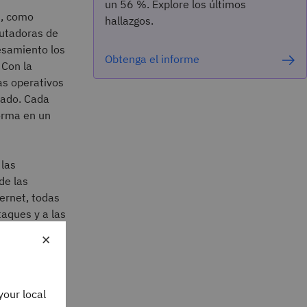
un 56 %. Explore los últimos
s, como
hallazgos.
utadoras de
esamiento los
Obtenga el informe
 Con la
s operativos
ado. Cada
orma en un
 las
de las
ernet, todas
taques y a las
×
comodidad,
arial seguro.
your local
l GPS, los