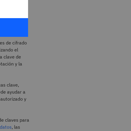
rizados pueden
los usuarios
es de cifrado
izando el
la clave de
otación y la
cas clave,
ede ayudar a
 autorizado y
 de claves para
 datos
, las