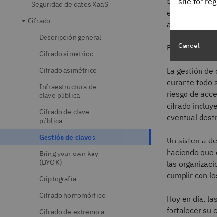
Si las claves 
site for re
Seguridad de datos XaaS
emplearlas par
Cifrado
autorizados p
Descripción general
Cancel
El resultado e
Cifrado simétrico
Cifrado asimétrico
La gestión de 
durante todo s
Infraestructura de
riesgo de acc
clave pública
cifrado incluye
Cifrado de clave
eventual destr
pública
Gestión de claves
Un sistema de
haciendo que 
Bring your own key
(BYOK)
las organizaci
cumplir con lo
Criptografía
Cifrado homomórfico
Hoy en día, la
fortalecer su 
Cifrado de extremo a