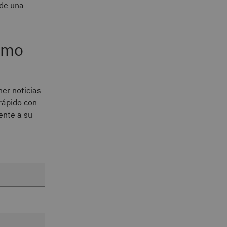
 de una
ximo
ner noticias
rápido con
ente a su