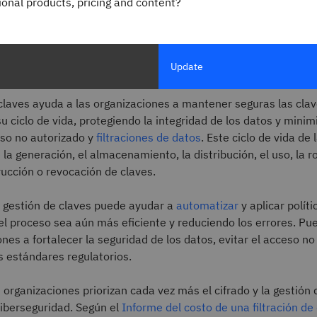
de cifrado son robadas o mal manejadas, los usuarios no auto
gional products, pricing and content?
a acceder a datos sensibles. Si se pierden las claves, incluso 
ueden perder permanentemente el acceso a sus datos.
Update
s que el
cifrado es tan seguro como sus claves criptográficas.
claves ayuda a las organizaciones a mantener seguras las clav
u ciclo de vida, protegiendo la integridad de los datos y minim
eso no autorizado y
filtraciones de datos
. Este ciclo de vida de 
 la generación, el almacenamiento, la distribución, el uso, la r
ucción o revocación de claves.
 gestión de claves puede ayudar a
automatizar
y aplicar políti
el proceso sea aún más eficiente y reduciendo los errores. Pu
ones a fortalecer la seguridad de los datos, evitar el acceso no
s estándares regulatorios.
s organizaciones priorizan cada vez más el cifrado y la gestión
ciberseguridad. Según el
Informe del costo de una filtración de