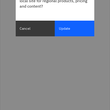
local site for regional products, pricing
and content?
Cancel
Update