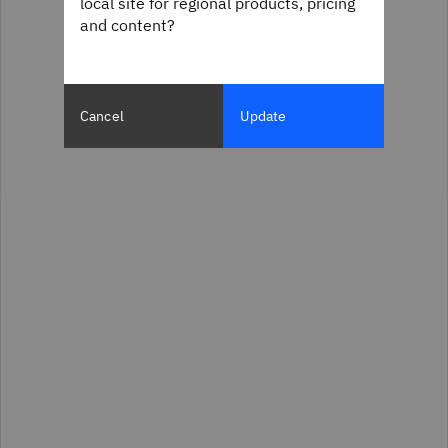
local site for regional products, pricing
and content?
Cancel
Update