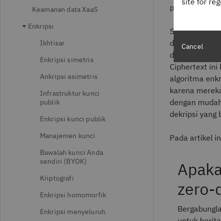
site for re
penjahat siber
Keamanan data XaaS
Enkripsi
Sebagian besar
dikenal sebag
Ikhtisar
Cancel
diuraikan yang
Enkripsi simetris
Ciphertext ini
Ankripsi asimetris
algoritma enkr
karena mereka
Infrastruktur kunci
dengan mudah 
publik
dekripsi yang 
Enkripsi kunci publik
Manajemen kunci
Pada artikel i
Bawalah kunci Anda
sendiri (BYOK)
Apaka
Kriptografi
zero-
Enkripsi homomorfik
Bergabungl
Enkripsi menyeluruh
untuk berita