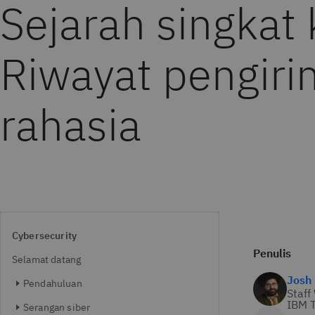
Sejarah singkat k
Riwayat pengir
rahasia
Cybersecurity
Penulis
Selamat datang
Josh
Pendahuluan
Staff
IBM T
Serangan siber