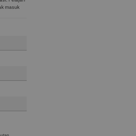
tak masuk
autan