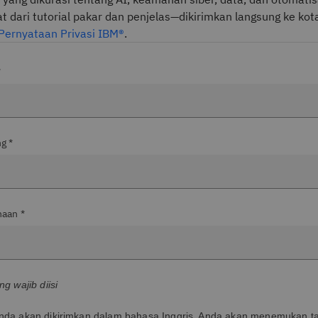
t dari tutorial pakar dan penjelas—dikirimkan langsung ke ko
Pernyataan Privasi IBM®
.
*
g *
haan *
g wajib diisi
da akan dikirimkan dalam bahasa Inggris. Anda akan menemukan t