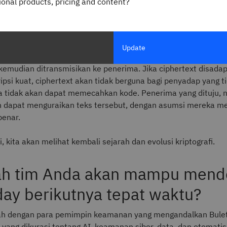
gional products, pricing and content?
, dan pengintai.
 sistem kriptografi dimulai dengan pesan yang tidak terenkrip
ai plaintext, yang kemudian
dienkripsi
menjadi sebuah kode yan
Update
 dikenal sebagai ciphertext menggunakan satu kunci enkripsi a
 kemudian ditransmisikan ke penerima. Jika ciphertext disada
ipsi kuat, ciphertext akan tidak berguna bagi penyadap yang t
 tidak akan dapat memecahkan kode. Penerima yang dituju, 
dapat menguraikan teks tersebut, dengan asumsi mereka mem
benar.
ni, kita akan melihat kembali sejarah dan evolusi kriptografi.
h tim Anda akan mampu mend
day berikutnya tepat waktu?
ah dengan para pemimpin keamanan yang mengandalkan Bulet
 yang dikurasi tentang AI, keamanan siber, data, dan otomatisa