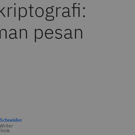
riptografi:
iman pesan
 Schneider
 Writer
hink