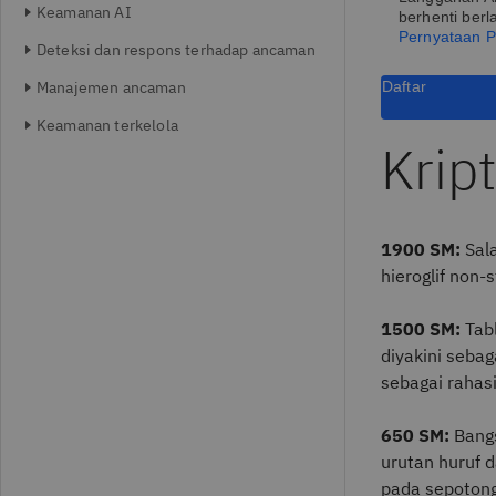
Keamanan AI
berhenti berl
Pernyataan P
Deteksi dan respons terhadap ancaman
Manajemen ancaman
Daftar
Keamanan terkelola
Krip
1900 SM:
Sal
hieroglif non-
1500 SM:
Tab
diyakini sebag
sebagai rahas
650 SM:
Bang
urutan huruf 
pada sepotong 