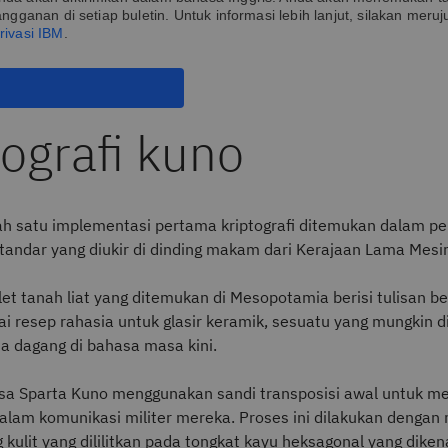
angganan di setiap buletin. Untuk informasi lebih lanjut, silakan meruj
rivasi IBM
.
tografi kuno
ah satu implementasi pertama kriptografi ditemukan dalam p
standar yang diukir di dinding makam dari Kerajaan Lama Mesi
let tanah liat yang ditemukan di Mesopotamia berisi tulisan b
ai resep rahasia untuk glasir keramik, sesuatu yang mungkin 
ia dagang di bahasa masa kini.
sa Sparta Kuno menggunakan sandi transposisi awal untuk m
dalam komunikasi militer mereka. Proses ini dilakukan dengan
kulit yang dililitkan pada tongkat kayu heksagonal yang diken