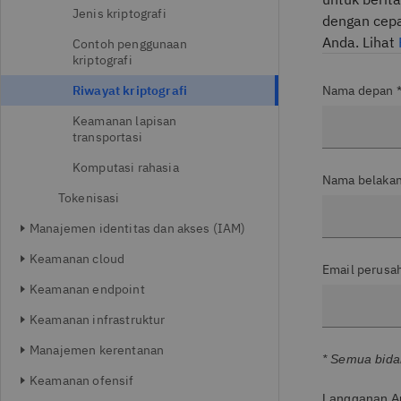
Jenis kriptografi
dengan cepa
Anda. Lihat
Contoh penggunaan
kriptografi
Riwayat kriptografi
Nama depan 
Keamanan lapisan
transportasi
Komputasi rahasia
Nama belakan
Tokenisasi
Manajemen identitas dan akses (IAM)
Keamanan cloud
Email perusa
Keamanan endpoint
Keamanan infrastruktur
Manajemen kerentanan
* Semua bidan
Keamanan ofensif
Langganan An