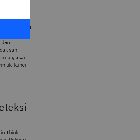
si yang
g tidak dapat
tau lebih.
p dan
idak sah
namun, akan
iliki kunci
eteksi
in Think
si. Pelajari