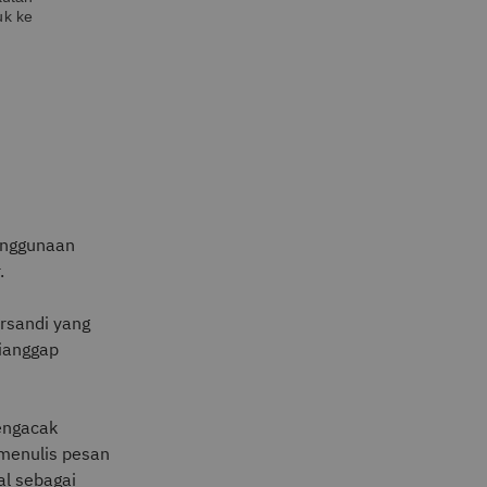
uk ke
enggunaan
r.
ersandi yang
dianggap
engacak
 menulis pesan
al sebagai