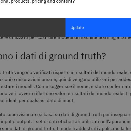
gional products, pricing and content?
insegnando esplicitamente al modello a identificare le relazio
e ed
etichette di dati
.
rning supervisionato aiuta le organizzazioni a risolvere una ser
Update
scala, come la classificazione dello spam o la previsione dei pre
sere utilizzato per costruire modelli di machine learning altam
no i dati di ground truth?
d truth vengono verificati rispetto ai risultati del mondo reale,
zioni o misurazioni umane, quindi vengono utilizzati per addes
testare i modelli. Come suggerisce il nome, è stato confermato 
no veri, ovvero riflettono valori e risultati del mondo reale. Il
tput ideali per qualsiasi dato di input.
o supervisionato si basa su dati di ground truth per insegnar
a input e output. I set di dati etichettati utilizzati nell'apprend
 sono dati di ground truth. I modelli addestrati applicano la lo