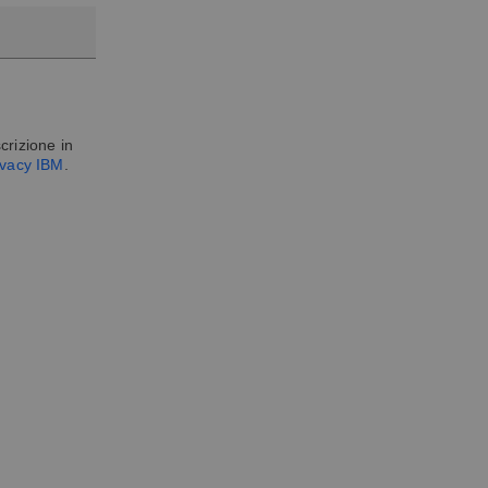
crizione in
rivacy IBM
.