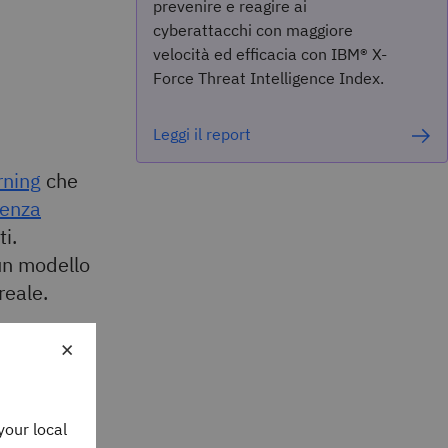
prevenire e reagire ai
cyberattacchi con maggiore
velocità ed efficacia con IBM® X-
Force Threat Intelligence Index.
Leggi il report
rning
che
genza
ti.
un modello
reale.
×
 risposte o
mo di machine
tato in modo
your local
o verità