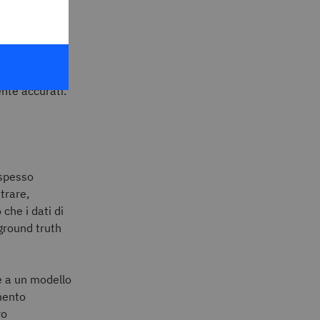
ni tra
ie di problemi
zzi delle
ente accurati.
 spesso
trare,
che i dati di
 ground truth
e a un modello
imento
ro