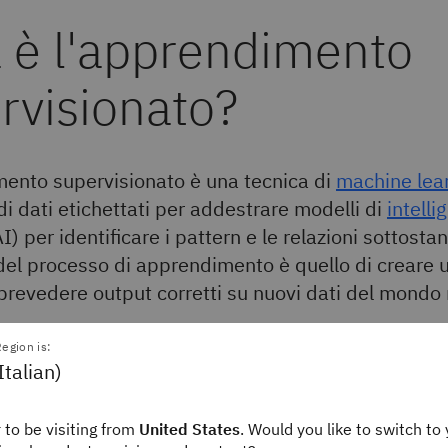
 è l'apprendimento
rvisionato?
ento supervisionato è una tecnica di
machine lea
 di dati etichettati per addestrare modelli di
intelli
I) per identificare i pattern e le relazioni sottostan
 del processo di apprendimento è quello di creare 
 prevedere output corretti su nuovi dati del mondo 
egion is:
tati sono costituiti da punti dati di esempio, accompagnati dalle
Italian)
orretti. Via via che i dati di input vengono immessi
nell'algorit
o regola i propri pesi fino a quando il modello non viene adat
 to be visiting from
United States
. Would you like to switch to 
ti di addestramento etichettati forniscono un "
ground truth
", 