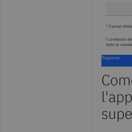
* Campi obbli
I contenuti de
tutte le newsl
Registrati
Come
l'ap
supe