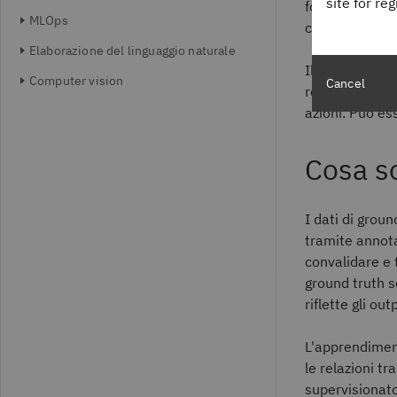
site for re
fondamentale, 
MLOps
caratteristich
Elaborazione del linguaggio naturale
Il machine lea
Computer vision
Cancel
reali su larga 
azioni. Può es
Cosa so
I dati di groun
tramite annota
convalidare e 
ground truth so
riflette gli ou
L'apprendiment
le relazioni tr
supervisionato