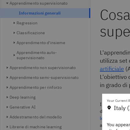
Apprendimento supervisionato
Cosa
Informazioni generali
Regression
supe
Classificazione
Apprendimento d'insieme
L'apprendim
Apprendimento auto-
supervisionato
utilizza set
artificiale
(A
Apprendimento non supervisionato
L'obiettivo
Apprendimento semi-supervisionato
in grado di
Apprendimento per rinforzo
Deep learning
Your Current R
I dati etichet
Italy (
Generative AI
dagli output c
Addestramento del modello
learning,
quest
You appear
adeguato. I da
Librerie di machine learning