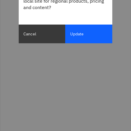
local site for regional products, pricing
and content?
Cancel
Update