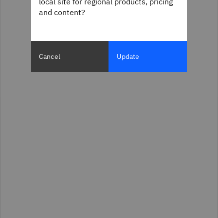
local site for regional products, pricing
and content?
Cancel
Update