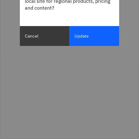
local site for regional products, pricing
and content?
Cancel
Update