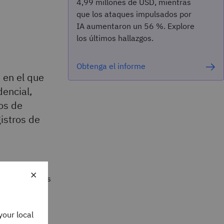
4,99 millones de USD, mientras
que los ataques impulsados por
IA aumentaron un 56 %. Explore
los últimos hallazgos.
Obtenga el informe
 en el que
dencial,
os de
istros de
ndistintamente
×
 de datos. Las
as que alguien
your local