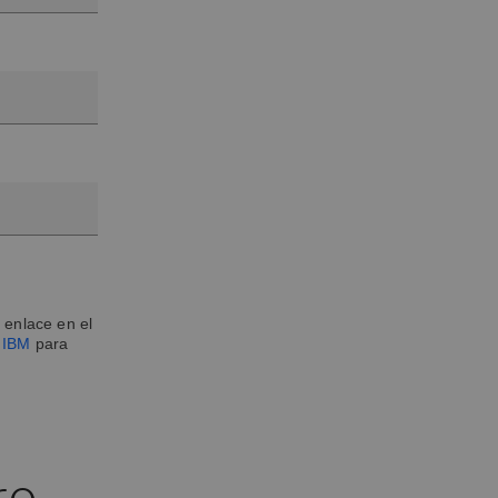
 enlace en el
e IBM
para
ro