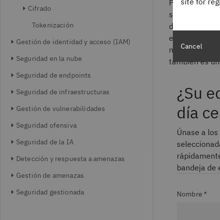
site for re
Por ejemplo, 
Cifrado
sitio web no e
Tokenización
de los cliente
empresa pague 
Gestión de identidad y acceso (IAM)
Cancel
memorias USB 
Seguridad en la nube
también es un
Seguridad de endpoints
¿Su e
Seguridad de infraestructuras
día ce
Gestión de vulnerabilidades
Seguridad ofensiva
Únase a los 
Seguridad de la IA
seleccionad
rápidamente 
Detección y respuesta a amenazas
bandeja de 
Gestión de amenazas
Seguridad gestionada
Nombre *