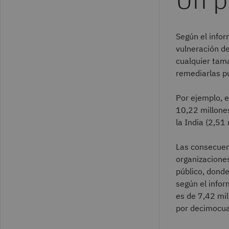
Según el info
vulneración de
cualquier tama
remediarlas p
Por ejemplo, 
10,22 millone
la India (2,51
Las consecuen
organizacione
público, donde
según el info
es de 7,42 mil
por decimocua