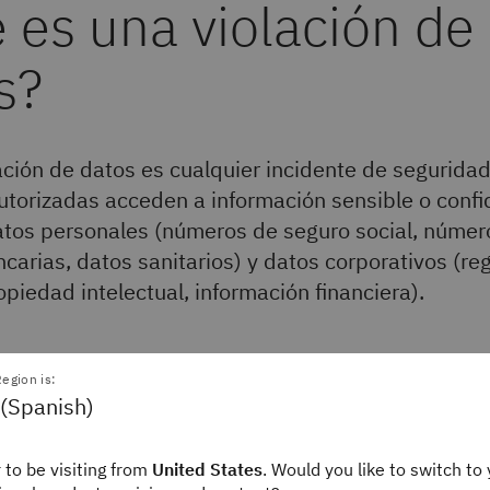
 es una violación de
s?
ción de datos es cualquier incidente de seguridad
utorizadas acceden a información sensible o confi
atos personales (números de seguro social, númer
carias, datos sanitarios) y datos corporativos (reg
opiedad intelectual, información financiera).
vulneración de datos" y "vulneración" a menudo se utilizan i
egion is:
que". Sin embargo, no todos
los ciberataques
son vulneraciones
 (Spanish)
de datos solo incluyen aquellas violaciones de seguridad en l
o no autorizado a los
datos
.
 to be visiting from
United States
. Would you like to switch to 