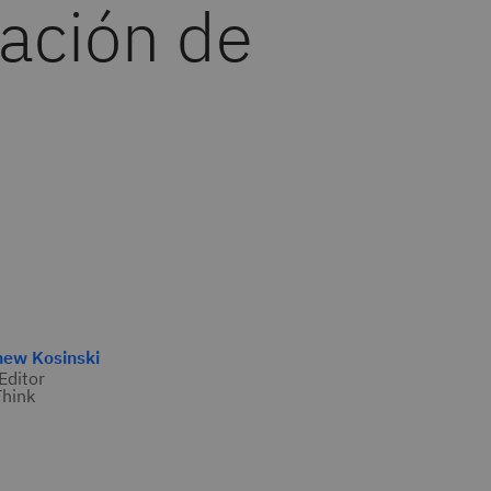
lación de
hew Kosinski
 Editor
hink