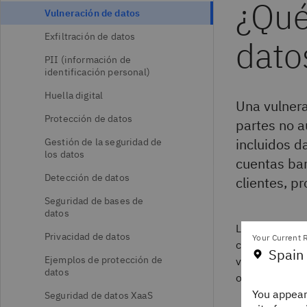
¿Qué
Vulneración de datos
Exfiltración de datos
dato
PII (información de
identificación personal)
Huella digital
Una vulnera
Protección de datos
partes no a
incluidos d
Gestión de la seguridad de
los datos
cuentas ban
Detección de datos
clientes, pr
Seguridad de bases de
datos
Los términos "
Privacidad de datos
Your Current R
con "ciberata
Spain
Ejemplos de protección de
vulneraciones 
datos
obtiene acces
You appear
Seguridad de datos XaaS