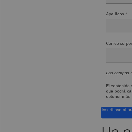
Apellidos *
Correo corpor
Los campos m
El contenido 
que podrá ca
obtener más 
Inscríbase ahor
Un p