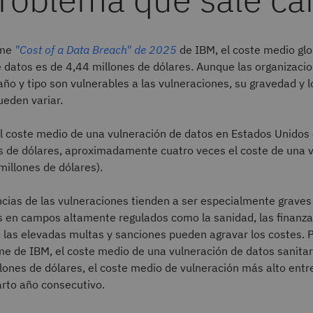
rme
"Cost of a Data Breach" de 2025
de IBM, el coste medio glo
 datos es de 4,44 millones de dólares. Aunque las organizaci
ño y tipo son vulnerables a las vulneraciones, su gravedad y 
ueden variar.
el coste medio de una vulneración de datos en Estados Unidos
s de dólares, aproximadamente cuatro veces el coste de una 
 millones de dólares).
cias de las vulneraciones tienden a ser especialmente graves
s en campos altamente regulados como la sanidad, las finanzas
 las elevadas multas y sanciones pueden agravar los costes. 
rme de IBM, el coste medio de una vulneración de datos sanita
lones de dólares, el coste medio de vulneración más alto entr
rto año consecutivo.