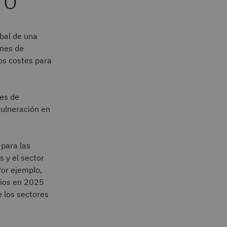
bal de una
ones de
los costes para
 es de
vulneración en
 para las
 y el sector
Por ejemplo,
rios en 2025
e los sectores