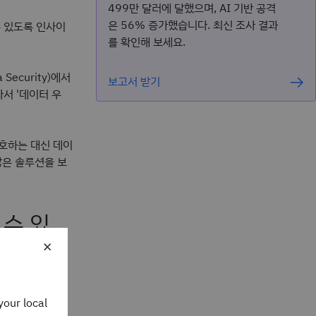
499만 달러에 달했으며, AI 기반 공격
은 56% 증가했습니다. 최신 조사 결과
수 있도록 인사이
를 확인해 보세요.
Security)에서
보고서 받기
서 '데이터 우
호하는 대신 데이
많은 솔루션을 보
 수 있
×
공하는 보안 리더
르게 배울 수
your local