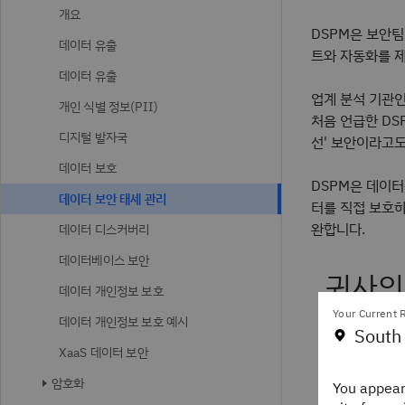
개요
DSPM은 보안팀
데이터 유출
트와 자동화를 
데이터 유출
업계 분석 기관인 G
개인 식별 정보(PII)
처음 언급한 DS
디지털 발자국
선' 보안이라고도
데이터 보호
DSPM은 데이터
데이터 보안 태세 관리
터를 직접 보호하
완합니다.
데이터 디스커버리
데이터베이스 보안
귀사의
데이터 개인정보 보호
을까요
Your Current R
데이터 개인정보 보호 예시
South
XaaS 데이터 보안
Think 뉴스
들과 함께하세
암호화
You appear
있습니다.
IB