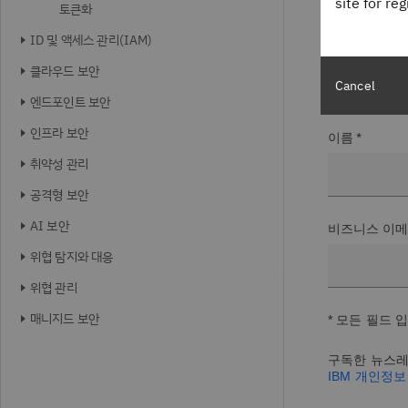
site for re
토큰화
ID 및 액세스 관리(IAM)
성 *
클라우드 보안
Cancel
엔드포인트 보안
인프라 보안
이름 *
취약성 관리
공격형 보안
AI 보안
비즈니스 이메
위협 탐지와 대응
위협 관리
매니지드 보안
* 모든 필드 
구독한 뉴스레
IBM 개인정