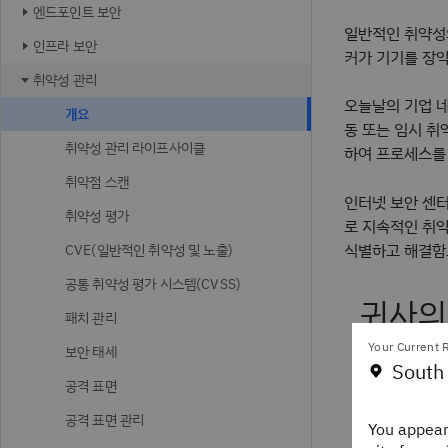
엔드포인트 보안
일반적인 취약성
인프라 보안
커가 기기를 장악
취약성 관리
오늘날의 기업 
개요
동 또는 임시 취
취약성 관리 라이프사이클
하여 프로세스를
취약점 스캔
인터넷 보안 센터
취약성 평가
로 지속적인 취약
식별하고 해결함으
CVE(일반적인 취약성 및 노출)
공통 취약성 평가 시스템(CVSS)
귀사의
패치 관리
을까요
Your Current R
보안 태세
South
공격 표면
Think 뉴스
들과 함께하세
공격 표면 관리
You appear
있습니다.
IB