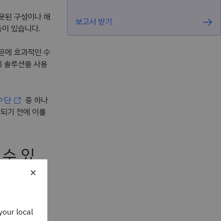
못된 구성이나 해
보고서 받기
등이 있습니다.
문에 효과적인 수
리 솔루션을 사용
중 하나
수단
용되기 전에 이를
 수 있
×
공하는 보안 리더
르게 배울 수
your local