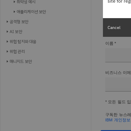
site for re
취약성 예시
애플리케이션 보안
성 *
공격형 보안
Cancel
AI 보안
위협 탐지와 대응
이름 *
위협 관리
매니지드 보안
비즈니스 이메
* 모든 필드 
구독한 뉴스레
IBM 개인정