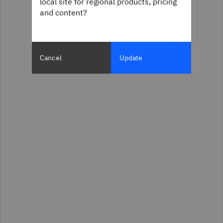
local site for regional products, pricing
and content?
Cancel
Update