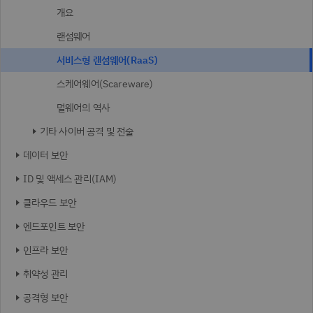
개요
랜섬웨어
서비스형 랜섬웨어(RaaS)
스케어웨어(Scareware)
멀웨어의 역사
기타 사이버 공격 및 전술
데이터 보안
ID 및 액세스 관리(IAM)
클라우드 보안
엔드포인트 보안
인프라 보안
취약성 관리
공격형 보안