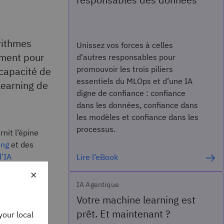
rithmes
Unissez vos forces à celles
ement pour
d’autres responsables pour
promouvoir les trois piliers
 capacité de
essentiels du MLOps et d’une IA
earning de
digne de confiance : confiance
dans les données, confiance dans
les modèles et confiance dans les
processus.
urnit l’épine
ing
et des
d’IA
Lire l’eBook
×
IA Agentique
imisez les
Votre machine learning est
t
prêt. Et maintenant ?
your local
rocessus