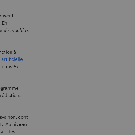
souvent
. En
pas du machine
iction à
 artificielle
a dans
Ex
programme
prédictions
s-sinon, dont
st. Au niveau
sur des