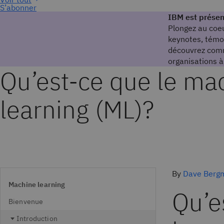
S’abonner
IBM est présen
Plongez au coeu
keynotes, témoi
découvrez comm
organisations à
Qu’est-ce que le ma
learning (ML)?
By
Dave Berg
Machine learning
Qu’e
Bienvenue
Introduction