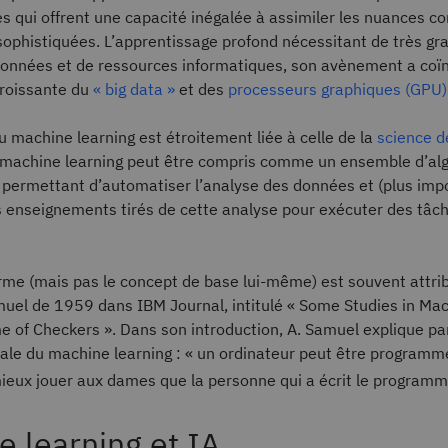
 qui offrent une capacité inégalée à assimiler les nuances c
sophistiquées. L’apprentissage profond nécessitant de très gr
données et de ressources informatiques, son avènement a coï
croissante du
« big data »
et des
processeurs graphiques (GPU)
du machine learning est étroitement liée à celle de la
science 
e machine learning peut être compris comme un ensemble d’al
 permettant d’automatiser l’analyse des données et (plus imp
s enseignements tirés de cette analyse pour exécuter des tâc
erme (mais pas le concept de base lui-même) est souvent attribu
muel de 1959 dans IBM Journal, intitulé « Some Studies in Ma
 of Checkers ». Dans son introduction, A. Samuel explique pa
éale du machine learning : « un ordinateur peut être programm
ieux jouer aux dames que la personne qui a écrit le programm
 learning et IA