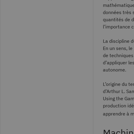
mathématiques
données très 
quantités de 
l’importance 
La discipline 
En un sens, l
de techniques
d’appliquer le
autonome.
L’origine du t
d’Arthur L. Sa
Using the Game
production id
apprendre à m
Machine