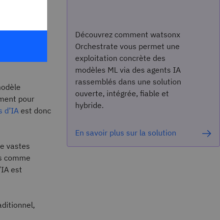
dictions
n final.
Découvrez comment watsonx
on : traduire
Orchestrate vous permet une
dans les
exploitation concrète des
modèles ML via des agents IA
rassemblés dans une solution
modèle
ouverte, intégrée, fiable et
ement pour
hybride.
 d’IA
est donc
En savoir plus sur la solution
de vastes
ies comme
’IA est
ditionnel,