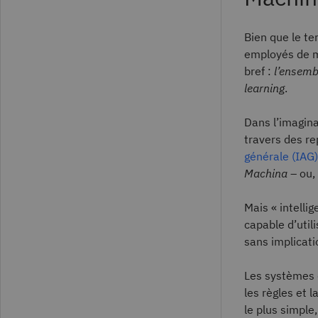
Bien que le te
employés de ma
bref :
l’ensemb
learning
.
Dans l’imagina
travers des r
générale (IAG)
Machina
– ou,
Mais « intelli
capable d’util
sans implicati
Les systèmes d
les règles et 
le plus simpl