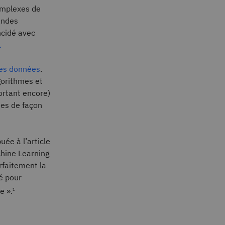
omplexes de
andes
ncidé avec
.
des données
.
gorithmes et
ortant encore)
hes de façon
ée à l’article
chine Learning
rfaitement la
é pour
e ».
1