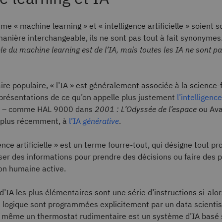
rme « machine learning » et « intelligence artificielle » soient 
nière interchangeable, ils ne sont pas tout à fait synonymes
le du machine learning est de l’IA, mais toutes les IA ne sont 
ire populaire, « l’IA » est généralement associée à la science-f
eprésentations de ce qu’on appelle plus justement
l’intelligence
– comme HAL 9000 dans
2001 : L’Odyssée de l’espace
ou Av
 plus récemment, à
l’IA
générative
.
gence artificielle » est un terme fourre-tout, qui désigne tout 
iser des informations pour prendre des décisions ou faire des 
on humaine active.
’IA les plus élémentaires sont une série d’instructions si-alor
la logique sont programmées explicitement par un data scienti
e, même un thermostat rudimentaire est un système d’IA basé 