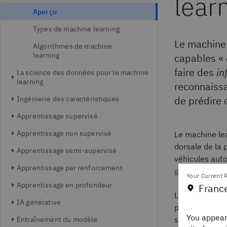
lear
Aperçu
Types de machine learning
Le machine 
Algorithmes de machine
learning
capables «
faire des
in
La science des données pour le machine
learning
reconnaiss
de prédire 
Ingénierie des caractéristiques
Apprentissage supervisé
Apprentissage non supervisé
Le machine le
dorsale de la
Apprentissage semi-supervisé
véhicules au
Apprentissage par renforcement
générative.
Your Current R
Apprentissage en profondeur
Franc
Le principe fo
IA générative
performances 
You appear
suffisamment a
Entraînement du modèle