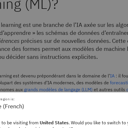
ning (ML)?
learning est une branche de l’IA axée sur les algo
 d’apprendre » les schémas de données d’entraîn
férences
précises sur de nouvelles données. Cette
ance des formes permet aux modèles de machine l
ou décider sans instructions explicites.
arning est devenu prépondérant dans le domaine de l’
IA
: il fo
 plupart des systèmes d’IA modernes, des modèles de
forecast
tonomes aux
grands modèles de langage (LLM)
et autres outils
egion is:
e (French)
ndamental du machine learning (ML) est le suivant : si vous opt
d’un modèle sur un jeu de données de tâches qui ressemblen
 to be visiting from
United States
. Would you like to switch to 
ux problèmes réels pour lesquels il sera utilisé, grâce à un p