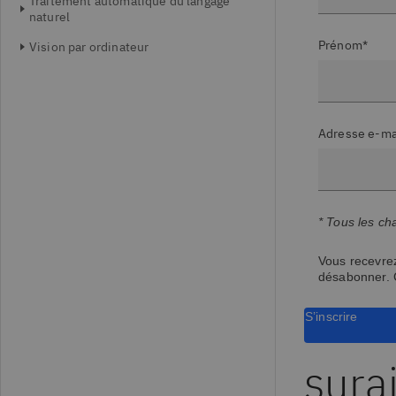
Traitement automatique du langage
naturel
Prénom*
Vision par ordinateur
Adresse e-ma
* Tous les ch
Vous recevrez
désabonner. 
S’inscrire
sura