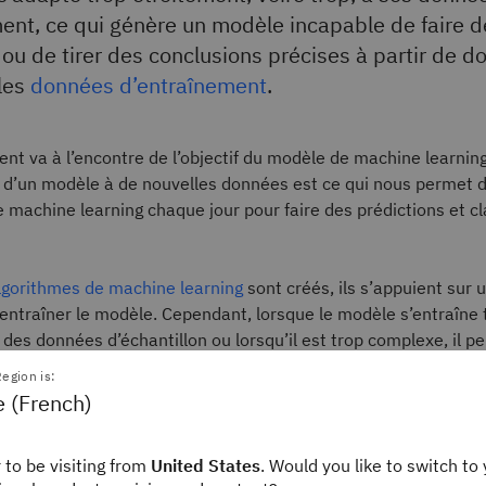
ent, ce qui génère un modèle incapable de faire d
 ou de tirer des conclusions précises à partir de 
les
données d’entraînement
.
nt va à l’encontre de l’objectif du modèle de machine learning
 d’un modèle à de nouvelles données est ce qui nous permet d’
 machine learning chaque jour pour faire des prédictions et cl
lgorithmes de machine learning
sont créés, ils s’appuient sur 
entraîner le modèle. Cependant, lorsque le modèle s’entraîne 
des données d’échantillon ou lorsqu’il est trop complexe, il
 « bruit », c’est-à-dire des informations non pertinentes, au se
egion is:
ue le modèle mémorise le bruit et s’ajuste trop étroitement 
e (French)
e, on parle de modèle « surajusté », incapable de généraliser
données. Si un modèle n’est pas capable d’intégrer correcteme
 to be visiting from
United States
. Would you like to switch to 
ées, il ne pourra pas effectuer les tâches de classification ou