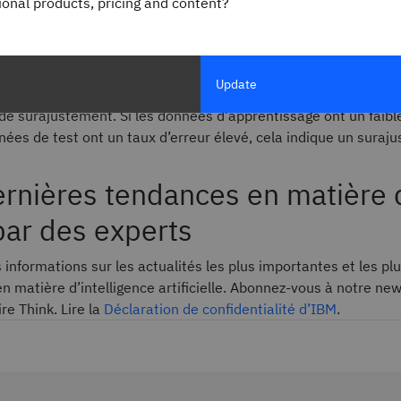
gional products, pricing and content?
 il a été conçu.
eur faibles et une variance élevée sont de bons indicateurs de
 Afin d’éviter ce type de comportement, une partie du jeu de
Update
e est généralement mise de côté en tant que « jeu test » pour
s de surajustement. Si les données d’apprentissage ont un faibl
nées de test ont un taux d’erreur élevé, cela indique un suraj
ernières tendances en matière 
par des experts
informations sur les actualités les plus importantes et les pl
en matière d’intelligence artificielle. Abonnez-vous à notre new
e Think. Lire la
Déclaration de confidentialité d’IBM
.