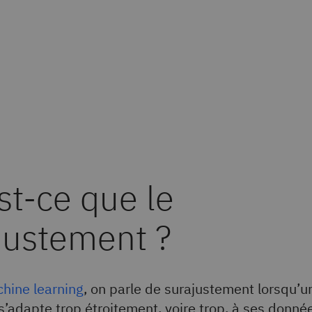
e
st-ce que le
justement ?
hine learning
, on parle de surajustement lorsqu’u
s’adapte trop étroitement, voire trop, à ses donné