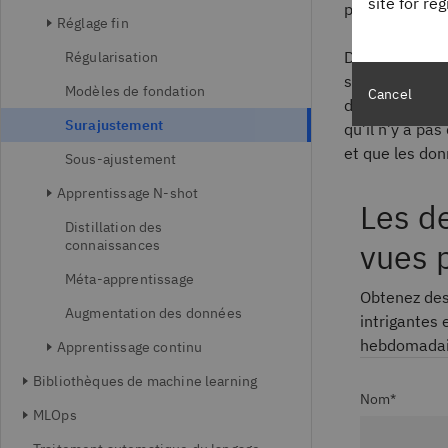
site for re
pour lesquelles
Réglage fin
Des taux d’err
Régularisation
surajustement.
Modèles de fondation
Cancel
d’apprentissag
Surajustement
qu’il n’y a pa
et que les don
Sous-ajustement
Apprentissage N-shot
Les d
Distillation des
connaissances
vues 
Méta-apprentissage
Obtenez des 
Augmentation des données
intrigantes 
hebdomadair
Apprentissage continu
Bibliothèques de machine learning
Nom*
MLOps