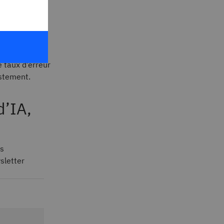
 données
 s'assurer
e taux d’erreur
ustement.
d’IA,
us
sletter