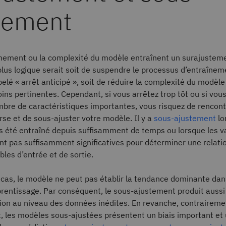
tement
aînement ou la complexité du modèle entraînent un surajustem
plus logique serait soit de suspendre le processus d’entraîneme
lé « arrêt anticipé », soit de réduire la complexité du modèle
ins pertinentes. Cependant, si vous arrêtez trop tôt ou si vou
bre de caractéristiques importantes, vous risquez de rencont
se et de sous-ajuster votre modèle. Il y a
sous-ajustement
lo
s été entraîné depuis suffisamment de temps ou lorsque les v
nt pas suffisamment significatives pour déterminer une relatio
bles d’entrée et de sortie.
cas, le modèle ne peut pas établir la tendance dominante dans
rentissage. Par conséquent, le sous-ajustement produit auss
tion au niveau des données inédites. En revanche, contraireme
, les modèles sous-ajustées présentent un biais important et