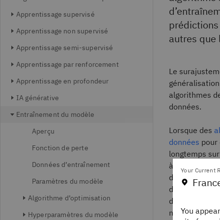
d’entraînem
Apprentissage supervisé
prédictions
Apprentissage non supervisé
autres que 
Apprentissage semi-supervisé
Apprentissage par renforcement
Le surajusteme
Apprentissage en profondeur
généralisation
algorithmes de
IA générative
données.
Entraînement du modèle
Lorsque des
a
Aperçu
données
pour 
Fonction de perte
longtemps sur 
Données d’entraînement
à apprendre le
Your Current R
données. Lorsq
Franc
Paramètres du modèle
d’apprentissag
Algorithme d’optimisation
de nouvelles 
You appear
nouvelles donn
Hyperparamètres du modèle