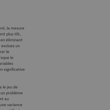
ent, la mesure
nt plus tôt,
 en éliminant
s excluez un
rer le
rsque le
ariables
n significative
 le jeu de
i un problème
nt au
 une variance