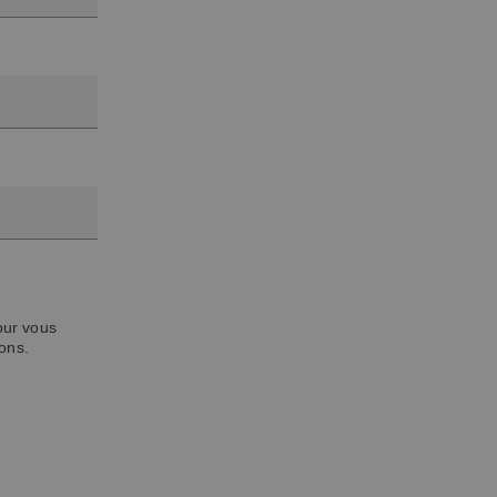
our vous
ons.