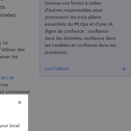
Unissez vos forces à celles
es
d’autres responsables pour
données
promouvoir les trois piliers
essentiels du MLOps et d’une IA
digne de confiance : confiance
dans les données, confiance dans
. La
les modèles et confiance dans les
utiliser des
processus.
asser les
Lire l’eBook
u
jeu de
trop
 peut commencer
in du jeu de
×
à l’ensemble
 correctement
nt de
your local
 de prédiction