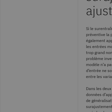
ajus
Si le surentr
préventive la 
également appe
les entrées mo
trop grand nom
problème inver
modèle n’a pa
d’entrée ne so
entre les varia
Dans les deux 
données d’app
de généralisa
surajustement