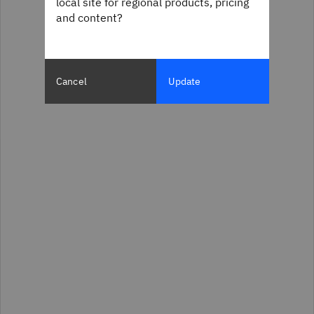
local site for regional products, pricing
and content?
Cancel
Update