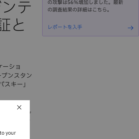
デンテ
の攻撃は56％増加しました。最新
の調査結果の詳細はこちら。
証と
レポートを入手
リケーショ
ープンスタン
パスキー」
×
により、ユーザ
るために使用す
うになります。
to your