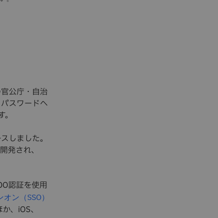
、多くの官公庁・自治
、パスワードへ
す。
リリースしました。
して開発され、
DO認証を使用
オン（SSO）
か、iOS、