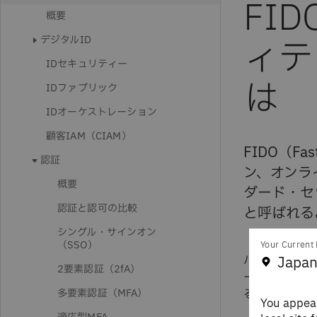
FI
概要
デジタルID
ィテ
IDセキュリティー
は
IDファブリック
IDオーケストレーション
顧客IAM（CIAM）
FIDO（Fa
認証
ン、オンラ
概要
ダード・セ
認証と認可の比較
と呼ばれる
シングル・サインオン
（SSO）
Your Current 
パスキーはス
Japan
2要素認証（2fA）
ーは、顔認識
多要素認証（MFA）
るものと同じ
You appear