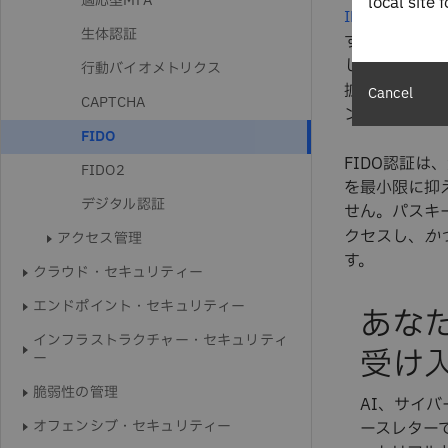
適応型MFA
local site 
IBM® X-Force 
生体認証
する最も一般
してこれらの
行動バイオメトリクス
拡大するため
Cancel
CAPTCHA
ントの乗っ取
FIDO
FIDO認証
FIDO2
を最小限に抑
デジタル認証
せん。パスキ
クセスし、
か
アクセス管理
す。
クラウド・セキュリティー
エンドポイント・セキュリティー
あな
インフラストラクチャー・セキュリティ
受け
ー
脆弱性の管理
AI、サイ
オフェンシブ・セキュリティー
ースレター