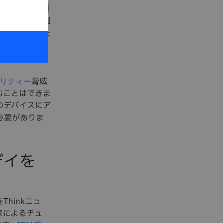
の被害者が直面
を使用
ルウェア
内での影響力を
ーザーアカウ
脅威
リティー
むことはできま
のデバイスにア
必要がありま
デイを
hinkニュ
家によるチュ