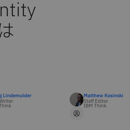
tity
とは
g Lindemulder
Matthew Kosinski
 Writer
Staff Editor
Think
IBM Think