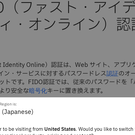
DO（ファスト・アイ
ィ・オンライン）認
st Identity Online）認証は、Web サイト、アプ
イン・サービスに対するパスワードレス
認証
のオ
ットです。FIDO認証では、従来のパスワードを「
より安全な
暗号化
キーに置き換えます。
Region is:
マートフォンなどのユーザーのデバイスに保管されます。これ
 (Japanese)
、指紋スキャン、PINの入力など、デバイスのロックを解除す
方法でWebサイトまたはアプリケーションにログインできるよ
 to be visiting from
United States
. Would you like to switch 