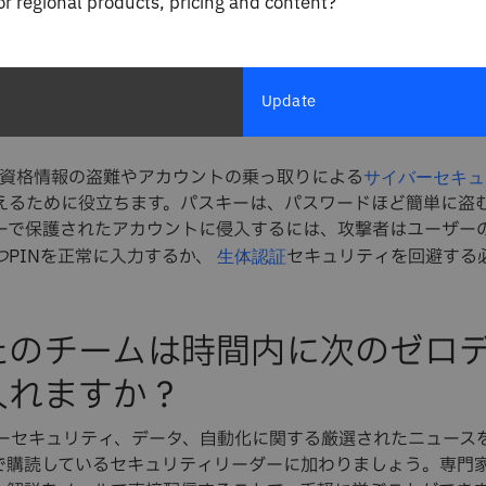
for regional products, pricing and content?
によると、認証情報の盗難は、侵害
Threat Intelligence Index
的な被害です。
は
攻撃や情報窃取
脅威アクター
フィッシング
マ
認証情報を収集し、ダークウェブで販売したり、ネットワーク
に使用したりします。
の3分の1近くは、有効なユ
サイバー攻撃
Update
りです。
は、資格情報の盗難やアカウントの乗っ取りによる
サイバーセキュ
えるために役立ちます。パスキーは、パスワードほど簡単に盗
ーで保護されたアカウントに侵入するには、攻撃者はユーザー
つ
PINを正常に入力するか、
セキュリティを回避する
生体認証
たのチームは時間内に次のゼロ
入れますか？
バーセキュリティ、データ、自動化に関する厳選されたニュースをT
で購読しているセキュリティリーダーに加わりましょう。専門