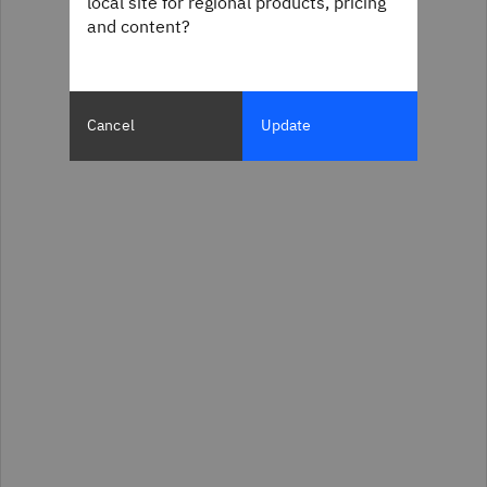
local site for regional products, pricing
and content?
Cancel
Update