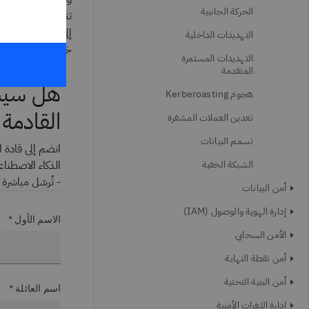
الحركة الجانبية
إلى تعطُّل الخدما
التهديدات الداخلية
خسائر الأعمال الناتجة عن هج
التهديدات المستمرة
المتقدمة
هل سيست
هجوم Kerberoasting
القادمة
تعدين العملات المشفرة
تسمم البيانات
الشبكة الخفية
الذكاء الاصطناع
- تُرسَل مباشرة 
أمن البيانات
إدارة الهوية والوصول (IAM)
الاسم الأول *
الأمن السحابي
أمن نقطة النهاية
أمن البنية التحتية
اسم العائلة *
إدارة الثغرات الأمنية