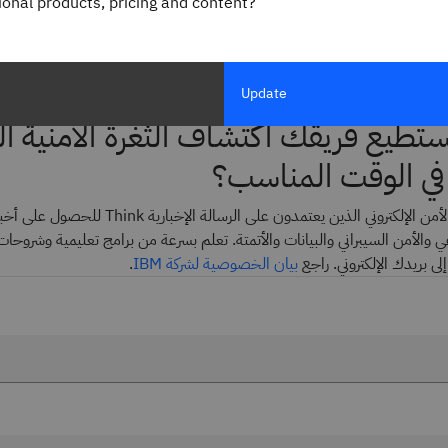
gional products, pricing and content?
تتعامل معها X-Force. مع ذلك، فإن الاضطرابات التي تُسببها قد تكون مكلفة. يمكن أن تؤدي
ت، وفقدان الإيرادات، وتضرر السمعة. يشير
تقرير تكلفة خرق البيانات من IBM
وم إلكتروني يبلغ 1.47 مليون دولار أمريكي.
Update
طيع فريقك اكتشاف الثغرة الأمنية الف
 في الوقت المناسب؟
انضم إلى قادة الأمن الإلكتروني الذين يعتمدون على الرسالة الإ
ي والأمن السيبراني والبيانات والأتمتة. تعلم بسرعة من برامج تعليمية وشروحات 
إلى بريدك الإلكتروني. راجع
بيان الخصوصية لشركة IBM
.