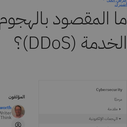
اشترك
ما المقصود بالهجوم
الخدمة (DDoS)؟
Cybersecurity
المؤلفون
مرحبًا
worth
مقدمة
Writer
Think
الهجمات الإلكترونية