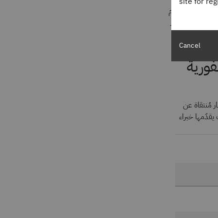
site for re
 فترات تعطُّل النظام
إلى أن متوسط
Cancel
ورية
خبارية Think للحصول على أخبار مُنتقاة عن
يقدّمها خبراء