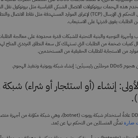
خدم هذه الهجمات بروتوكولات الاتصال الشبكي القياسية مثل بروتوكول نقل ا
(HTTP) وبروتوكول التحكم في الإرسال (TCP) لإغراق الموارد المستهدفة مثل نقاط ال
من الطلبات يفوق قدرتها على الاستيعاب.
 وأجهزة التوجيه والبنية التحتية للشبكات قدرة محدودة على معالجة الطلبات
ال كميات ضخمة من الطلبات التي تستهلك كل سعة النطاق الترددي المتاح لهذه 
كة روبوتية وتنفيذ الهجوم.
لأولى: إنشاء (أو استئجار أو شراء) شبكة
يتطلب هجوم DDoS عادةً استخدام شبكة روبوت (botnet)، وهي شبكة مكوّنة م
تمكِّن المتسللين من التحكم بها عن بُعد.
 ضارة