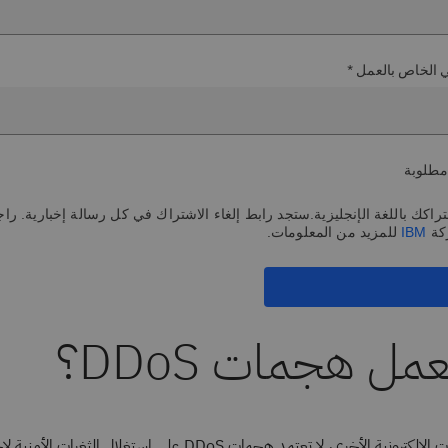
ني الخاص بالعمل *
مطلوبة
اكك باللغة الإنجليزية.ستجد رابط إلغاء الاشتراك في كل رسالة إخبارية. راج
كة
IBM
للمزيد من المعلومات.
مل هجمات DDoS؟
على عكس الهجمات الإلكترونية الأخرى، لا تعتمد هجمات DDoS على استغلال ال