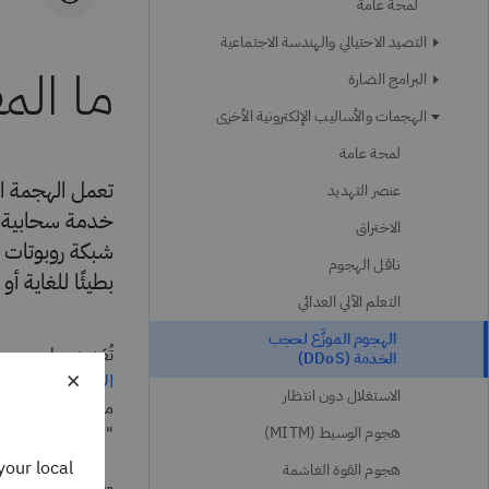
لمحة عامة
التصيد الاحتيالي والهندسة الاجتماعية
ما المق
البرامج الضارة
الهجمات والأساليب الإلكترونية الأخرى
لمحة عامة
عنصر التهديد
خدمة سحابية- ب
الاختراق
ناقل الهجوم
بطيئًا للغاية أ
التعلم الآلي العدائي
الهجوم الموزَّع لحجب
تُعَد هجمات حجب الخدم
الخدمة (DDoS)
×
الإلكترونية
الاستغلال دون انتظار
من
عدة
مصادر في ا
هجوم الوسيط (MITM)
"الهجمات الموزع
your local
هجوم القوة الغاشمة
وفقًا لتقرير
 Index