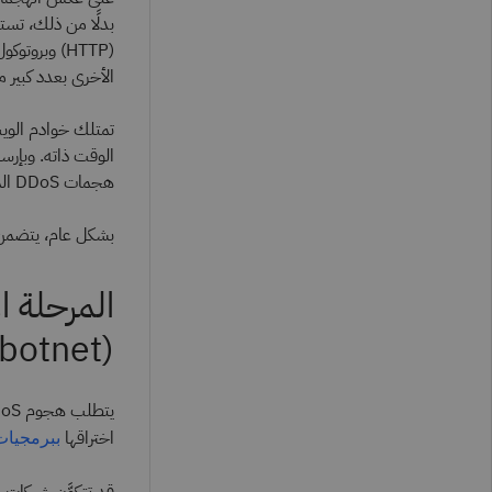
بدلًا من ذلك، تست
الأخرى بعدد كبير 
تمتلك خوادم الويب
الوقت ذاته. وبإرس
هجمات DDoS الموارد من الاستجابة للطلبات الحقيقية من المستخدمين.
بشكل عام، يتضمن هجوم DDoS مرحلتَين رئيسيتَين: إنشاء شب
المرحلة ا
(botnet).
اختراقها
ببرمجيات