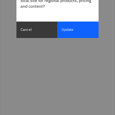
local site for regional products, pricing
and content?
Cancel
Update