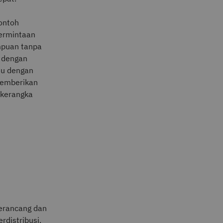
contoh
permintaan
mpuan tanpa
 dengan
tu dengan
memberikan
kerangka
merancang dan
rdistribusi,