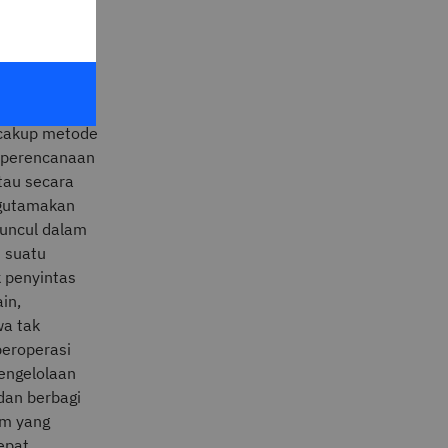
eputusan,
tokol
, menetapkan
ncakup metode
n perencanaan
atau secara
ngutamakan
muncul dalam
n suatu
 penyintas
in,
wa tak
beroperasi
pengelolaan
dan berbagi
om yang
epat.