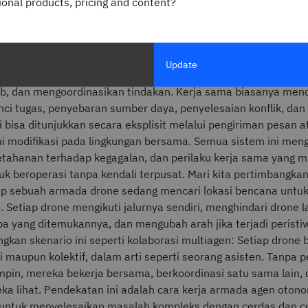
gional products, pricing and content?
g memiliki pengetahuan lokal dan kemampuan pengambilan k
ai
kolaborasi multiagen
.
asi multiagen, semua agen ini bekerja sama menggunakan pro
Update
ng telah ditetapkan untuk bertukar informasi tentang kondisi
b, dan mengoordinasikan tindakan. Kerja sama biasanya me
ci tugas, penyebaran sumber daya, penyelesaian konflik, da
i bisa ditunjukkan secara eksplisit melalui pengiriman pesan 
lui modifikasi pada lingkungan bersama. Semua sistem ini me
 ketahanan terhadap kegagalan, dan perilaku kerja sama yang 
uk beroperasi tanpa kendali terpusat. Mari kita pertimbangka
ap sebuah armada drone sedang mencari lokasi bencana untuk
. Setiap drone mengikuti jalurnya sendiri, menghindari drone la
a yang ditemukannya, dan mengubah arah jika terjadi peristi
gkan skenario ini seperti kolaborasi multiagen: Setiap drone 
 maupun kolektif, dalam arti seperti seorang asisten. Tanpa 
pin, mereka bekerja bersama, berkoordinasi satu sama lain, 
ka lihat. Pendekatan ini adalah cara kerja armada agen oton
untuk menyelesaikan masalah kompleks dengan cerdas dan c