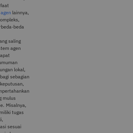
faat
r agen
lainnya,
kompleks,
berbeda-beda
ang saling
istem agen
dapat
keumuman
ungan lokal,
bagi sebagian
 keputusan,
empertahankan
g mulus
e. Misalnya,
iliki tugas
i,
asi sesuai