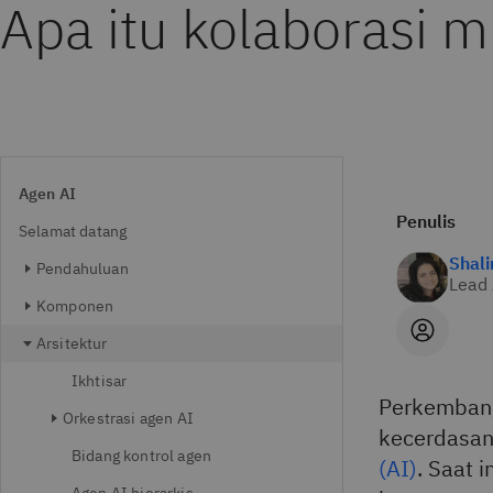
Apa itu kolaborasi m
Agen AI
Penulis
Selamat datang
Shali
Pendahuluan
Lead 
Komponen
Arsitektur
Ikhtisar
Perkemban
Orkestrasi agen AI
kecerdasan
Bidang kontrol agen
(AI)
. Saat 