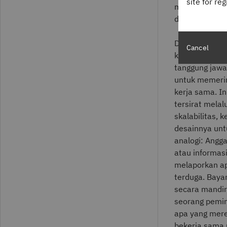
site for re
masing-masin
disebut sebag
Dalam kolabor
Cancel
komunikasi ya
tanggung jawa
untuk memerin
kerja sama. In
tersirat mela
skalabilitas,
desainnya unt
analogi: Angg
atau informasi
melaporkan ap
terduga. Bayan
secara mandiri
seorang pemim
apa yang mere
bekerja sama 