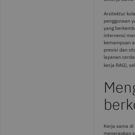
Arsitektur ko
penggunaan ya
yang berkemb
intervensi ma
kemampuan ada
presisi dan o
layanan cerda
kerja RAG), se
Meng
berk
Kerja sama di
menerapkan si