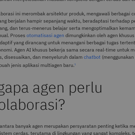
laborasi ini merombak arsitektur produk, mengawali berbagai 
ng berjalan hampir sepanjang waktu, beradaptasi terhadap 
ang, dan terus-menerus belajar serta mengoptimalkan kema
nual. Proses
otomatisasi agen
dimungkinkan oleh agen khusus
ptif yang dirancang untuk menangani berbagai tugas terten
tonomi. Agen AI khusus bekerja sama secara real-time untuk 
s, disesuaikan, dan menyeluruh dalam
chatbot
(menggunakan 
buah jenis aplikasi multiagen baru.
1
apa agen perlu
olaborasi?
 antara banyak agen merupakan persyaratan penting ketika 
stem cerdas, terutama di lingkungan yang sangat kompleks, te