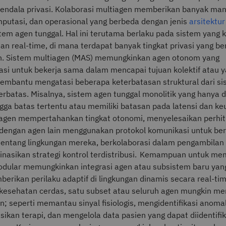
kendala privasi. Kolaborasi multiagen memberikan banyak man
omputasi, dan operasional yang berbeda dengan jenis
arsitektu
tem agen tunggal. Hal ini terutama berlaku pada sistem yang 
 dan real-time, di mana terdapat banyak tingkat privasi yang 
n. Sistem multiagen (MAS) memungkinkan agen otonom yang
asi untuk bekerja sama dalam mencapai tujuan kolektif atau y
embantu mengatasi beberapa keterbatasan struktural dari s
erbatas. Misalnya, sistem agen tunggal monolitik yang hanya 
ngga batas tertentu atau memiliki batasan pada latensi dan 
p agen mempertahankan tingkat otonomi, menyelesaikan perhit
dengan agen lain menggunakan protokol komunikasi untuk ber
entang lingkungan mereka, berkolaborasi dalam pengambilan
nasikan strategi kontrol terdistribusi. Kemampuan untuk m
modular memungkinkan integrasi agen atau subsistem baru yan
erikan perilaku adaptif di lingkungan dinamis secara real-tim
kesehatan cerdas, satu subset atau seluruh agen mungkin mem
n; seperti memantau sinyal fisiologis, mengidentifikasi anomal
kan terapi, dan mengelola data pasien yang dapat diidentifik