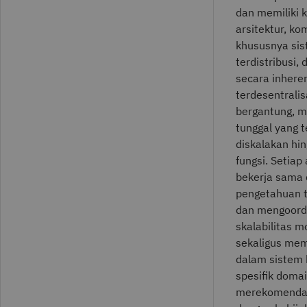
dan memiliki 
arsitektur, k
khususnya sis
terdistribusi,
secara inhere
terdesentralis
bergantung, m
tunggal yang t
diskalakan hi
fungsi. Setia
bekerja sama 
pengetahuan t
dan mengoordi
skalabilitas 
sekaligus memb
dalam sistem 
spesifik domai
merekomendasi