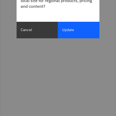
local site for regional products, pricing
and content?
Cancel
Update