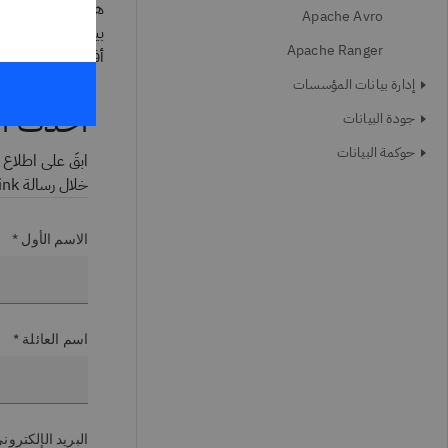
هي
MapReduce
Apache Avro
Apache Ranger
أفضل من خلال محر
إدارة بيانات المؤسسات
أحدث الأ
جودة البيانات
حوكمة البيانات
ابقَ على اطلاع د
خلال رسالة Think الإخبارية. راجع
الاسم الأول *
اسم العائلة *
البريد الإلكترو