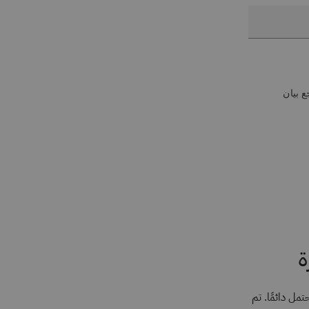
ع بيان
ة
حتمل دائمًا. تم