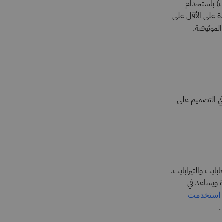
ات) باستخدام
من فقدان البيانات. يحتفظ HDFS بنسخة واحدة على الأقل على
الموثوقية.
 في التصميم على
يغابايت والتيرابايت.
دة ويساعد في
استخدمت