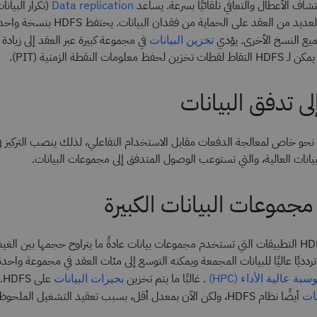
(تكرار البيان
Data replication
نسخ متعددة عبر العديد من العقد على الحماية 
ع النسخ الأخرى. يؤدي
في مجموعة كبيرة عبر العقد إلى زيادة 
تخزين البيانات
ومات النقطة الزمنية (PIT).
ى تدفق البيانات
HDFS على نحو خاص لمعالجة الدفعات مقابل الاستخدام التفاعلي، لذلك ينصب التركيز
بيانات العالية، والتي تستوعب الوصول المتدفق إلى مجموعات البيانات.
جموعات البيانات الكبيرة
يستوعب نظام HDFS التطبيقات التي تستخدم مجموعات بيانات عادةً ما يتراوح حجمها بين الغ
HD نطاقًا تردديًا عاليًا للبيانات المجمعة ويمكنه التوسع إلى مئات العقد في مجموعة واح
. غالبًا ما يتم تخزين
على HDFS.
سبة عالية الأداء (HPC)
بحيرات البيانات
أيضًا نظام HDFS، ولكن الآن بمعدل أقل، بسبب تعقيد التشغيل الملحوظ.
ات