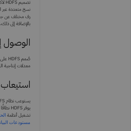
تصميم HDFS لاكتشاف الأعطال والتعافي تلقائيًا بسرعة. يساعد
رف مختلف عن جمي
بالإضافة إلى ذلك، يمكن لـ HDFS التقاط لقطات تخزين لحفظ معل
الوصول إل
صُمم 
معدلات إنتاجية ال
استيعاب م
يوفر FS
تشغيل أنظمة
الحو
مستودعات البيان