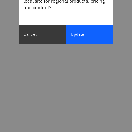
local site for regional products, pricing
and content?
Cancel
Update