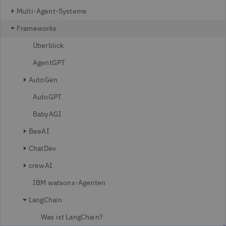
Multi-Agent-Systeme
Frameworks
Überblick
AgentGPT
AutoGen
AutoGPT
BabyAGI
BeeAI
ChatDev
crewAI
IBM watsonx-Agenten
LangChain
Was ist LangChain?