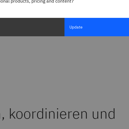
gional products, pricing and content?
Update
, koordinieren und