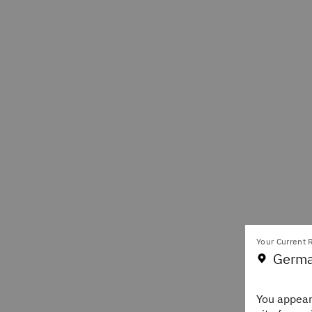
Your Current R
Germa
You appear