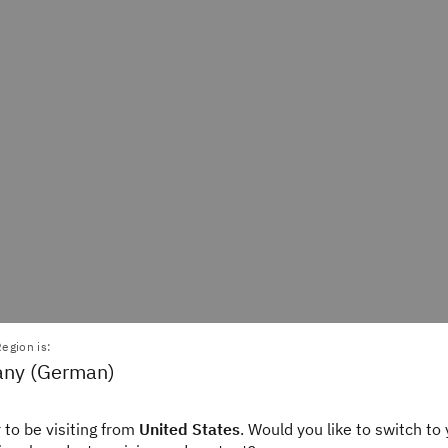
egion is:
ny (German)
 to be visiting from
United States
. Would you like to switch to 