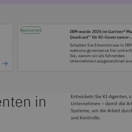
Nachrichten
IBM wurde 2026 im Gartner® Ma
Quadrant™ für KI-Governance-
Plattformen als führendes
Schalten Sie Erkenntnisse in IB
Unternehmen ausgezeichnet
watsonx.governance frei und erf
Sie, warum wir als führendes
Unternehmen ausgezeichnet wu
enten in
Entwickeln Sie KI-Agenten, st
Unternehmen – damit die Arb
Systeme, um die Arbeit durch
und Kontrolle.