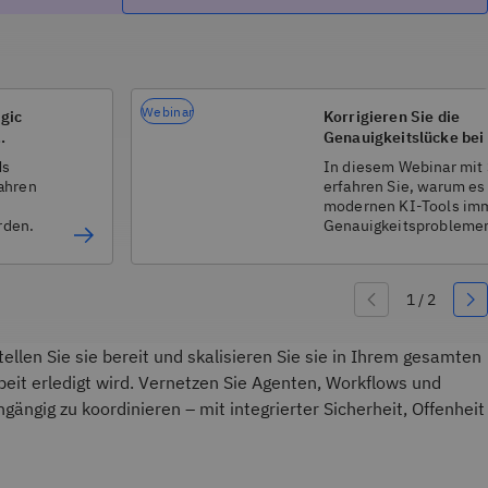
Webinar
gic
Korrigieren Sie die
Genauigkeitslücke bei 
gestützten Suche
Ms
In diesem Webinar mit 
ahren
erfahren Sie, warum es 
modernen KI-Tools imm
rden.
Genauigkeitsprobleme
wie es aussieht, wenn
Probleme ohne große Ü
beheben.
ellen Sie sie bereit und skalisieren Sie sie in Ihrem gesamten
eit erledigt wird. Vernetzen Sie Agenten, Workflows und
gängig zu koordinieren – mit integrierter Sicherheit, Offenheit