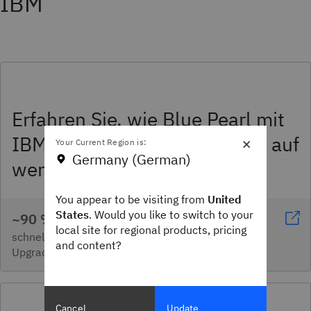
IBM
Erfahren Sie, wie Blue Pearl mit
IBM Bob wochenlange Arbeit auf
×
Your Current Region is:
Germany (German)
wenige Tage verkürzt hat
You appear to be visiting from
United
States
. Would you like to switch to your
~90 %
local site for regional products, pricing
schnellere Umsetzung: vollständiges Java-
and content?
Upgrade in ~3 Tagen statt zuvor ~30 Tagen
Cancel
Update