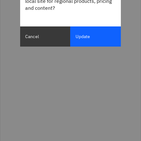
local site for regional products, pricing
and content?
Cancel
Update