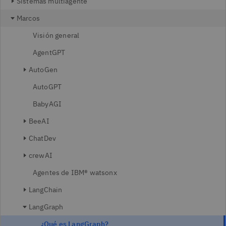
Sistemas multiagente
Marcos
Visión general
AgentGPT
AutoGen
AutoGPT
BabyAGI
BeeAI
ChatDev
crewAI
Agentes de IBM® watsonx
LangChain
LangGraph
¿Qué es LangGraph?