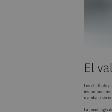
El va
Los chatbots pu
instantáneamen
o ambas) sin n
La tecnología d