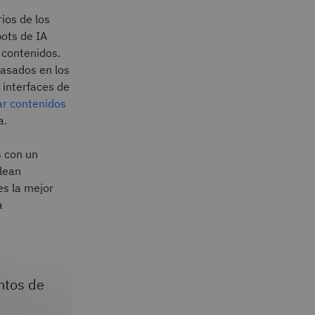
ios de los
bots de IA
 contenidos.
basados en los
 interfaces de
ear contenidos
a.
s con un
lean
es la mejor
a
ntos de