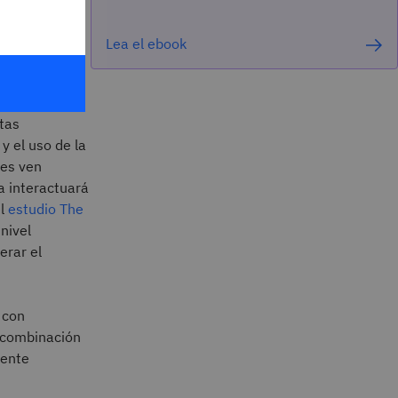
Lea el ebook
á una
tas
y el uso de la
les ven
a interactuará
el
estudio The
 nivel
erar el
 con
n combinación
mente