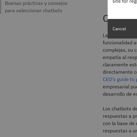
site for re
Chatbot
Cancel
La próxima gen
funcionalidad 
complejas, su c
empatía al resp
claramente este
directamente co
CEO's guide to 
empresarial pue
desarrollo de e
Los chatbots d
respuestas a pr
con la base de
respuestas a u