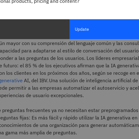
gional products, pricing and content?
s generativos basados en IA
Update
eración de chatbots con capacidades de
IA generativa
ofrecer
aún mayor con su comprensión del lenguaje común y las consul
apacidad para adaptarse al estilo de conversación del usuario 
onder a las preguntas de los usuarios. Los líderes empresaria
 futuro: el 85 % de los ejecutivos afirman que la IA generativ
n los clientes en los próximos dos años, según se recoge en 
generative
AI, del IBV. Una solución de inteligencia artificial de
de permitir a las empresas automatizar el autoservicio y acel
xperiencias de usuario excepcionales.
e preguntas frecuentes ya no necesitan estar preprogramados
eguntas fijas: Es más fácil y rápido utilizar la IA generativa e
 conocimientos de una organización para generar automática
na gama más amplia de preguntas.