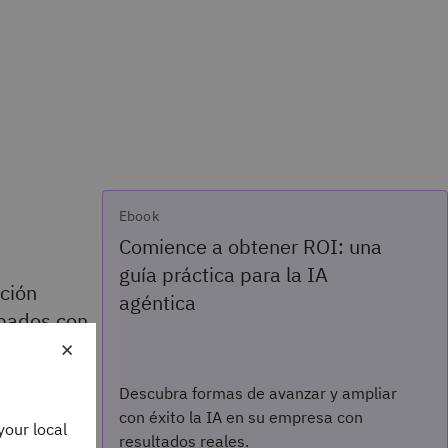
Ebook
Comience a obtener ROI: una
guía práctica para la IA
ción
agéntica
ipados con
×
 cada vez
 lenguaje
Descubra formas de avanzar y ampliar
con éxito la IA en su empresa con
your local
resultados reales.