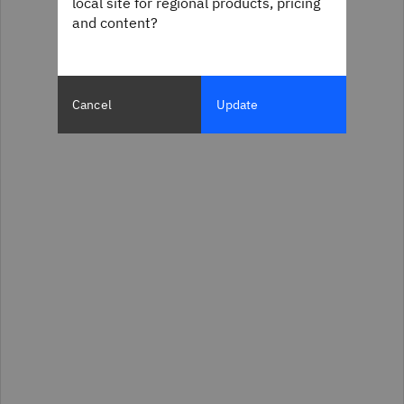
local site for regional products, pricing
and content?
Cancel
Update