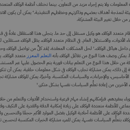
معلومات ولا يتم إجراء مزيد من التعاون. بينما تختلف أنظمة الوكلاء المتعددي
لبيئة لنمذجة أهداف بعضهم وذاكرتهم وخططهم التنفيذية.
يمكن أن يكون الاتصا
4
ر من خلال تغيير البيئة المشتركة.
ام متعدد الوكلاء هو وكيل مستقل إلى حد ما. يتجلى هذا الاستقلال عادةً في قد
الأدوات، والاستدلال العام. في النظام متعدد الوكلاء، يظل الوكلاء مستقلين، لك
 داخل هياكل الوكلاء.
لحل المشكلات المعقدة، يُعَد كلٌّ من تواصل الوكلاء و
3
ًا. يمكن وصف هذا النوع من تفاعُل الوكلاء بأنه
متعدد الوكلاء. 
التعلم المعزز
ة من خلال هذا النوع من التعلم بيانات فورية يتم الحصول عليها عبر المستشع
فة إلى ذلك، يمكن مشاركة تجارب الوكلاء في شكل معلومات حلقية. يمكن أن تتك
حاسيس، والإجراءات، والسياسات المكتسبة. وأخيرًا، يمكن للوكلاء مشاركة تج
ء الآخرين من إعادة تعلُّم السياسات نفسها بشكل متكرر.
5
قوياء بمفردهم. فبإمكانهم إنشاء مهام فرعية واستخدام الأدوات والتعلم من خلال
اعي للأنظمة متعددة الوكلاء على زيادة إمكانية الدقة والقدرة على التكيف وقا
دة الوكلاء على الأنظمة أحادية الوكيل بفضل الموارد الأكبر حجمًا والتحسين والأ
وكلاء بتعلُّم السياسات نفسها، يمكن للمرء مشاركة الخبرات المكتسبة لتحسين 