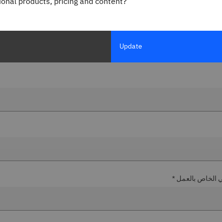
gional products, pricing and content?
جاهات الذكاء الاصطناعي، يقدمها لك ا
نسقة حول أهم أخبار الذكاء الاصطناعي وأكثرها إثارةً للاهتمام. اشترِك في خ
Update
بيان الخصوصية لشركة IBM
.
ني الخاص بالعمل *