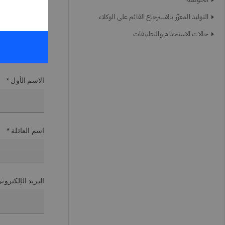
أحدث ات
التوليد المعزّز بالاسترجاع القائم على الوكلاء
حالات الاستخدام والتطبيقات
احصل على رؤى م
Think الإخبارية الأسبوعية. راجع
الاسم الأول *
اسم العائلة *
البريد الإلكترو