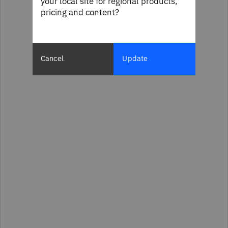
your local site for regional products,
pricing and content?
Cancel
Update