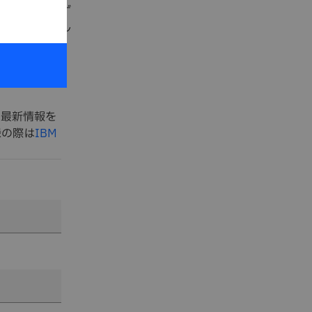
についてはまず
のサイズに戻し
の最新情報を
録の際は
IBM