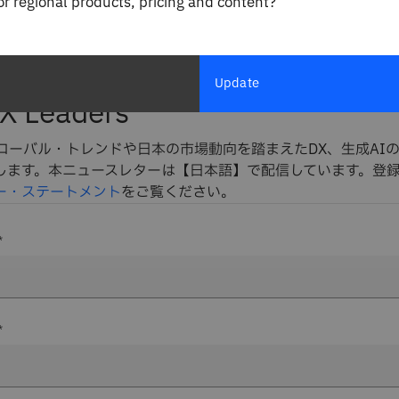
for regional products, pricing and content?
ます。後者の場合、計算を高速化するために、高解像度の画像
（ピクセルを削除する）、その後、畳み込みによって画像を元
ルを追加する）。
Update
X Leaders
グローバル・トレンドや日本の市場動向を踏まえたDX、生成AI
します。本ニュースレターは【日本語】で配信しています。登
ー・ステートメント
をご覧ください。
*
*