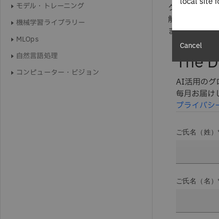
local site 
モデル・トレーニング
グとは異なり
解像度を下げ
機械学習ライブラリー
ます（ピクセ
MLOps
Cancel
自然言語処理
The D
コンピューター・ビジョン
AI活用の
毎月お届け
プライバシ
ご氏名（姓）
ご氏名（名）