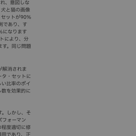
され、意図しな
、犬と猫の画像
セットが90％
剰であり、す
％になります
トにより、分
ます。同じ問題
が解消されま
ータ・セットに
しい比率のポイ
ル数を効果的に
す。しかし、そ
パフォーマン
の程度適切に修
類用であり、正