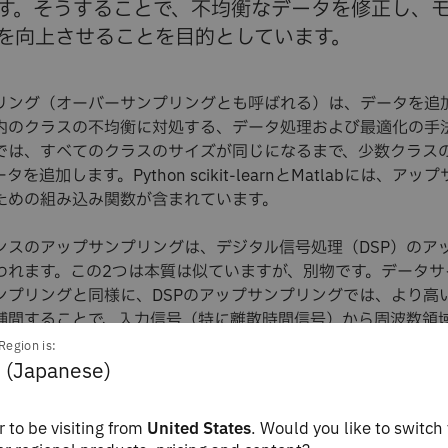
す。そうすることで、不均衡なデータを修正し、
を向上させることを目的としています。
リング（オーバーサンプリングとも呼ばれる）は、データを追
内のクラスの不均衡に対処する、データ処理および最適化の手
では、すべてのクラスのサイズが同じになるまで、少数クラス
を追加します。Python scikit-learnとMatlabには、ア
ための組み込み関数が含まれています。
ンスのアップサンプリングは、デジタル信号処理（DSP）のア
われます。この2つは本質は似ていますが、別物です。データサ
ンプリングと同様に、DSPのアップサンプリングでは、より高
補間することで、入力信号（特に離散時間信号）から周波数領
為的に作成します。これらの新しいサンプルは、元の信号にゼ
Region is:
ーパス・フィルターを使用することによって生成されます。こ
 (Japanese)
でデータがアップサンプリングされる方法とは異なります。
 to be visiting from
United States
. Would you like to switch 
ンシングのためのアップサンプリングも、画像処理におけるア