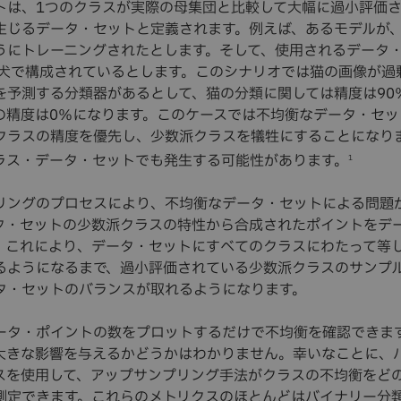
トは、1つのクラスが実際の母集団と比較して大幅に過小評価
生じるデータ・セットと定義されます。例えば、あるモデルが
うにトレーニングされたとします。そして、使用されるデータ・
は犬で構成されているとします。このシナリオでは猫の画像が過
を予測する分類器があるとして、猫の分類に関しては精度は90
の精度は0％になります。このケースでは不均衡なデータ・セッ
クラスの精度を優先し、少数派クラスを犠牲にすることになり
ラス・データ・セットでも発生する可能性があります。
1
リングのプロセスにより、不均衡なデータ・セットによる問題
タ・セットの少数派クラスの特性から合成されたポイントをデ
。これにより、データ・セットにすべてのクラスにわたって等
るようになるまで、過小評価されている少数派クラスのサンプ
タ・セットのバランスが取れるようになります。
ータ・ポイントの数をプロットするだけで不均衡を確認できま
大きな影響を与えるかどうかはわかりません。幸いなことに、
スを使用して、アップサンプリング手法がクラスの不均衡をど
測定できます。これらのメトリクスのほとんどはバイナリー分