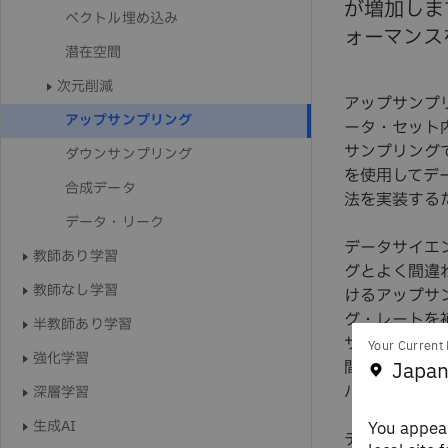
が増加しま
ベクトル埋め込み
ォーマンス
潜在空間
次元削減
アップサンプ
アップサンプリング
ータ・セット
サンプリング
ダウンサンプリング
を使用してデータ
合成データ
法を実装する
データ・リーク
データサイエ
教師あり学習
グとよく間違
教師なし学習
けるアップサ
グ・レートを
半教師あり学習
サンプルを人
Your Current 
強化学習
間のためにロ
Japan
バランシング
深層学習
生成AI
You appear
データ・バラ