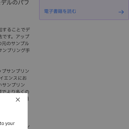
モデルのパフ
電子書籍を読む
加することでデ
法です。アップ
の元のサンプル
ップサンプリング手
ップサンプリン
イエンスにお
いサンプリン
域でより多くの
×
ロを挿入し、補
れは、データ・
to your
ップサンプリン