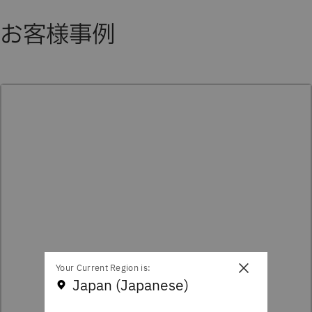
お客様事例
×
Your Current Region is:
Japan (Japanese)