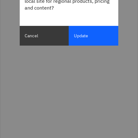
local site for regional products, pricing
and content?
Cancel
Update